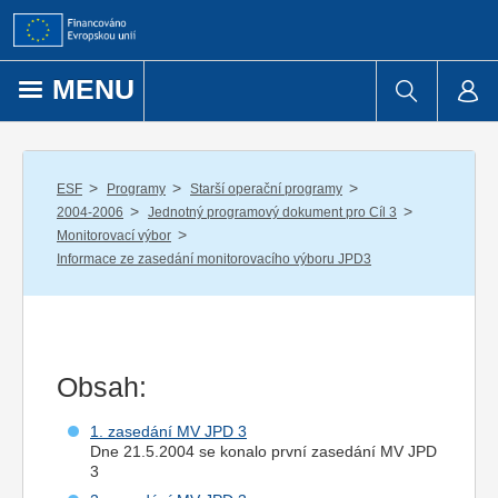
Přejít k obsahu
MENU
/
/
/
ESF
Programy
Starší operační programy
/
/
2004-2006
Jednotný programový dokument pro Cíl 3
/
Monitorovací výbor
Informace ze zasedání monitorovacího výboru JPD3
Obsah:
1. zasedání MV JPD 3
Dne 21.5.2004 se konalo první zasedání MV JPD
3