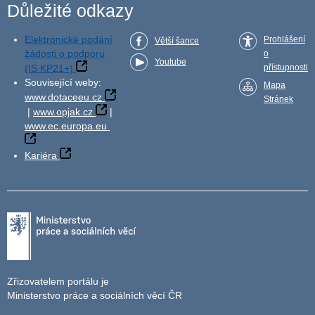
Důležité odkazy
Elektronické podání
Prohlášení
Větší šance
žádosti o podporu
o
Youtube
(IS KP21+)
přístupnosti
Související weby:
Mapa
www.dotaceeu.cz
Stránek
|
www.opjak.cz
|
www.ec.europa.eu
Kariéra
Zřizovatelem portálu je
Ministerstvo práce a sociálních věcí ČR