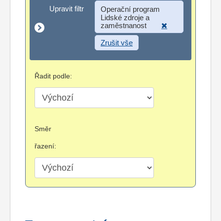
Upravit filtr
Upravit filtr
Operační program
Lidské zdroje a
zaměstnanost
Zrušit vše
Řadit podle:
Směr
řazení: