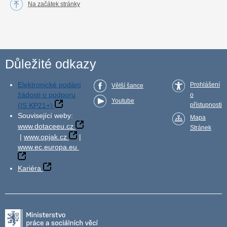
Na začátek stránky
Důležité odkazy
Elektronické podání
Prohlášení
Větší šance
žádosti o podporu
o
Youtube
(IS KP21+)
přístupnosti
Související weby:
Mapa
www.dotaceeu.cz
Stránek
|
www.opjak.cz
|
www.ec.europa.eu
Kariéra