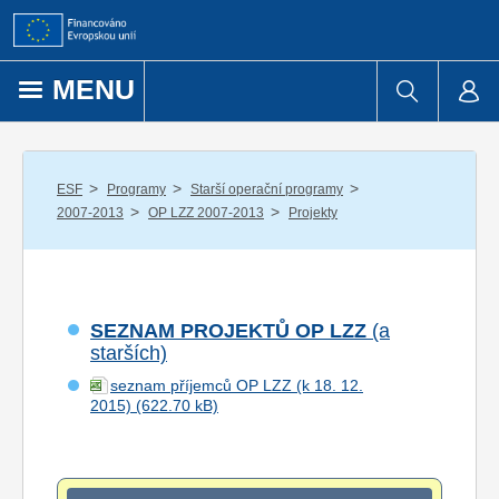
Přejít k obsahu
MENU
/
/
/
ESF
Programy
Starší operační programy
/
/
2007-2013
OP LZZ 2007-2013
Projekty
SEZNAM PROJEKTŮ OP LZZ
(a
starších)
seznam příjemců OP LZZ (k 18. 12.
2015)