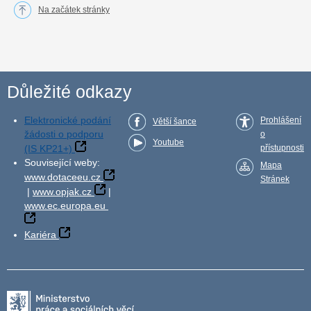
Na začátek stránky
Důležité odkazy
Elektronické podání
Prohlášení
Větší šance
žádosti o podporu
o
Youtube
(IS KP21+)
přístupnosti
Související weby:
Mapa
www.dotaceeu.cz
Stránek
|
www.opjak.cz
|
www.ec.europa.eu
Kariéra