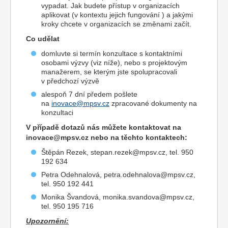
vypadat. Jak budete přístup v organizacích
aplikovat (v kontextu jejich fungování ) a jakými
kroky chcete v organizacích se změnami začít.
Co udělat
domluvte si termín konzultace s kontaktními
osobami výzvy (viz níže), nebo s projektovým
manažerem, se kterým jste spolupracovali
v předchozí výzvě
alespoň 7 dní předem pošlete
na
inovace@mpsv.cz
zpracované dokumenty na
konzultaci
V případě dotazů nás můžete kontaktovat na
inovace@mpsv.cz
nebo na těchto kontaktech:
Štěpán Rezek, stepan.rezek@mpsv.cz, tel. 950
192 634
Petra Odehnalová, petra.odehnalova@mpsv.cz,
tel. 950 192 441
Monika Švandová, monika.svandova@mpsv.cz,
tel. 950 195 716
Upozornění: