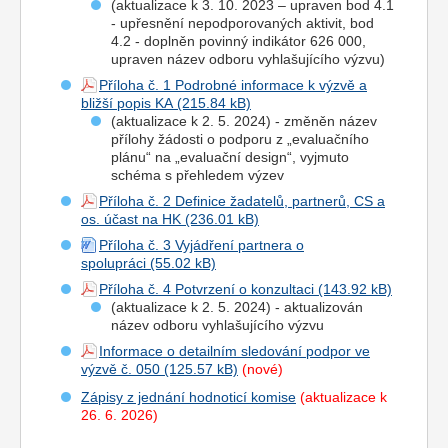
(aktualizace k 3. 10. 2023 – upraven bod 4.1
- upřesnění nepodporovaných aktivit, bod
4.2 - doplněn povinný indikátor 626 000,
upraven název odboru vyhlašujícího výzvu)
Příloha č. 1 Podrobné informace k výzvě a
bližší popis KA
(aktualizace k 2. 5. 2024) - změněn název
přílohy žádosti o podporu z „evaluačního
plánu“ na „evaluační design“, vyjmuto
schéma s přehledem výzev
Příloha č. 2 Definice žadatelů, partnerů, CS a
os. účast na HK
Příloha č. 3 Vyjádření partnera o
spolupráci
Příloha č. 4 Potvrzení o konzultaci
(aktualizace k 2. 5. 2024) - aktualizován
název odboru vyhlašujícího výzvu
Informace o detailním sledování podpor ve
výzvě č. 050
(nové)
Zápisy z jednání hodnoticí komise
(aktualizace k
26. 6. 2026)