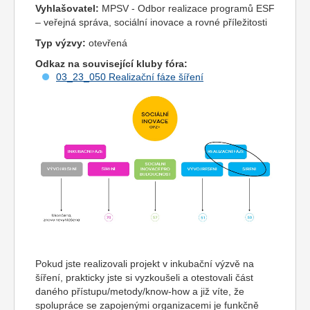
Vyhlašovatel:
MPSV - Odbor realizace programů ESF
– veřejná správa, sociální inovace a rovné příležitosti
Typ výzvy:
otevřená
Odkaz na související kluby fóra:
03_23_050 Realizační fáze šíření
Pokud jste realizovali projekt v inkubační výzvě na
šíření, prakticky jste si vyzkoušeli a otestovali část
daného přístupu/metody/know-how a již víte, že
spolupráce se zapojenými organizacemi je funkčně