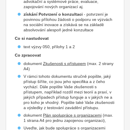
advokační a systémové práce, evaluace,
zapojování nových organizací aj.
získání Potvrzení o konzultaci
- potvrzení je
povinnou přílohou žádosti o podporu ve výzvách
na sociální inovace a získává se na základě
absolvování alespoň jedné konzultace
Co si nastudovat
text výzvy 050, přílohy 1 a 2
Co zpracovat
dokument
Zkušenosti s přístupem
(max. 2 strany
A4)
V rámci tohoto dokumentu stručně popište, jaký
přístup šíříte, co jsou jeho specifika a z čeho
vychází. Dále popište Vaše zkušenosti s
přístupem, například rozdíl mezi teorií a praxí, v
jakých případech přístup funguje a v jakých ne a
pro koho je vhodný. Popište také Vaše zkušenosti
a výsledky z testování zavádění přístupu.
dokument
Plán spolupráce s organizacemi
(max.
1 strana A4 pro jednu zapojenou organizaci),
Uveďte, jak bude spolupráce s organizacemi