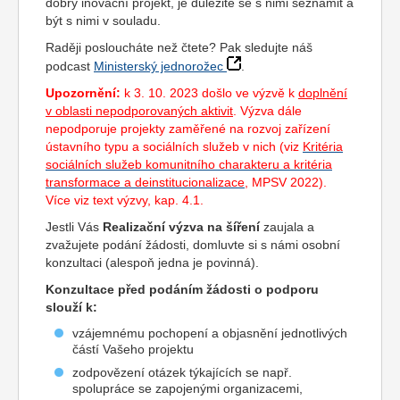
dobrý inovační projekt, je důležité se s nimi seznámit a
být s nimi v souladu.
Raději posloucháte než čtete? Pak sledujte náš
podcast
Ministerský jednorožec
.
Upozornění:
k 3. 10. 2023 došlo ve výzvě k
doplnění
v oblasti nepodporovaných aktivit
. Výzva dále
nepodporuje projekty zaměřené na rozvoj zařízení
ústavního typu a sociálních služeb v nich (viz
Kritéria
sociálních služeb komunitního charakteru a kritéria
transformace a deinstitucionalizace
, MPSV 2022).
Více viz text výzvy, kap. 4.1.
Jestli Vás
Realizační výzva na šíření
zaujala a
zvažujete podání žádosti, domluvte si s námi osobní
konzultaci (alespoň jedna je povinná).
Konzultace před podáním žádosti o podporu
slouží k:
vzájemnému pochopení a objasnění jednotlivých
částí Vašeho projektu
zodpovězení otázek týkajících se např.
spolupráce se zapojenými organizacemi,