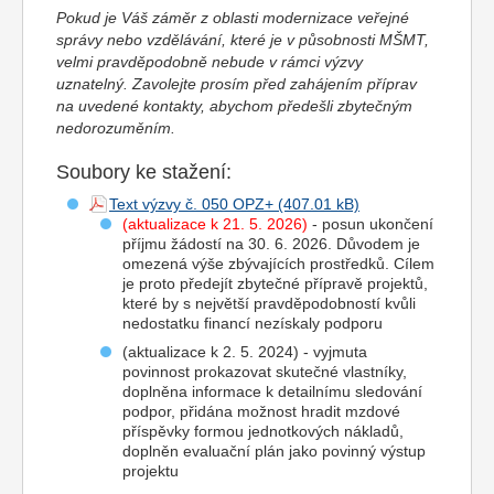
Pokud je Váš záměr z oblasti modernizace veřejné
správy nebo vzdělávání, které je v působnosti MŠMT,
velmi pravděpodobně nebude v rámci výzvy
uznatelný. Zavolejte prosím před zahájením příprav
na uvedené kontakty, abychom předešli zbytečným
nedorozuměním.
Soubory ke stažení:
Text výzvy č. 050 OPZ+
(aktualizace k 21. 5. 2026)
- posun ukončení
příjmu žádostí na 30. 6. 2026. Důvodem je
omezená výše zbývajících prostředků. Cílem
je proto předejít zbytečné přípravě projektů,
které by s největší pravděpodobností kvůli
nedostatku financí nezískaly podporu
(aktualizace k 2. 5. 2024) - vyjmuta
povinnost prokazovat skutečné vlastníky,
doplněna informace k detailnímu sledování
podpor, přidána možnost hradit mzdové
příspěvky formou jednotkových nákladů,
doplněn evaluační plán jako povinný výstup
projektu