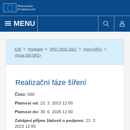
Přejít k obsahu
MENU
/
/
/
/
ESF
Programy
OPZ+ 2021-2027
Výzvy OPZ+
Výzva 050 OPZ+
Realizační fáze šíření
Číslo:
050
Platnost od:
22. 3. 2023 12:00
Platnost do:
30. 6. 2026 12:00
Zahájení příjmu žádostí o podporu:
22. 3.
2023 12:00