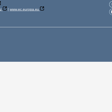
z
|
www.ec.europa.eu