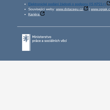
Elektronické podání žádosti o podporu (IS KP21+)
Související weby:
www.dotaceeu.cz
|
www.opjak.c
Kariéra