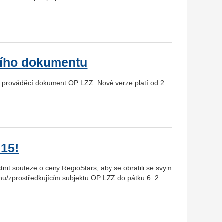
cího dokumentu
é prováděcí dokument OP LZZ. Nové verze platí od 2.
015!
stnit soutěže o ceny RegioStars, aby se obrátili se svým
nu/zprostředkujícím subjektu OP LZZ do pátku 6. 2.