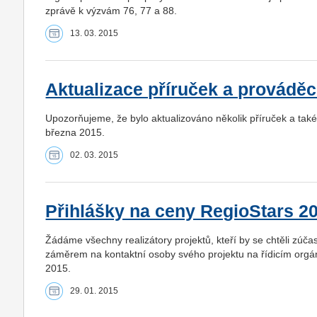
zprávě k výzvám 76, 77 a 88.
13. 03. 2015
Aktualizace příruček a provádě
Upozorňujeme, že bylo aktualizováno několik příruček a tak
března 2015.
02. 03. 2015
Přihlášky na ceny RegioStars 2
Žádáme všechny realizátory projektů, kteří by se chtěli zúča
záměrem na kontaktní osoby svého projektu na řídicím orgá
2015.
29. 01. 2015