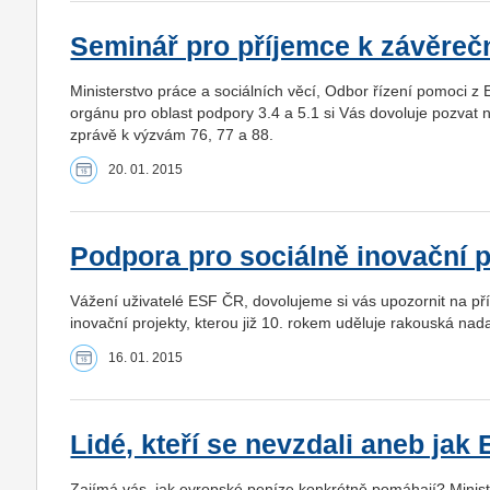
Seminář pro příjemce k závěreč
Ministerstvo práce a sociálních věcí, Odbor řízení pomoci z
orgánu pro oblast podpory 3.4 a 5.1 si Vás dovoluje pozvat
zprávě k výzvám 76, 77 a 88.
20. 01. 2015
Podpora pro sociálně inovační p
Vážení uživatelé ESF ČR, dovolujeme si vás upozornit na pří
inovační projekty, kterou již 10. rokem uděluje rakouská na
16. 01. 2015
Lidé, kteří se nevzdali aneb ja
Zajímá vás, jak evropské peníze konkrétně pomáhají? Ministe