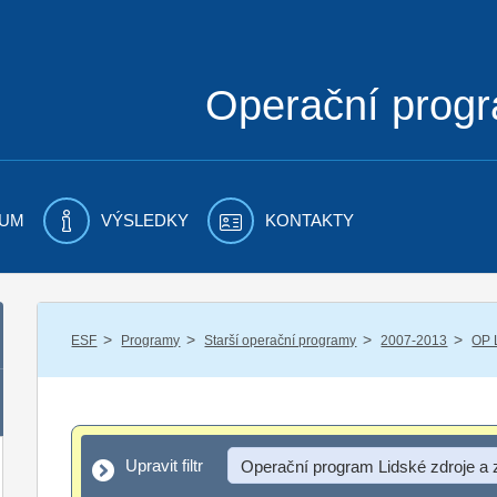
Operační prog
UM
VÝSLEDKY
KONTAKTY
/
/
/
/
ESF
Programy
Starší operační programy
2007-2013
OP 
Upravit filtr
Upravit filtr
Operační program Lidské zdroje a