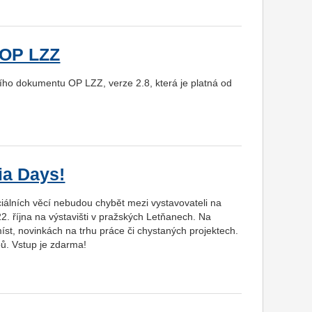
 OP LZZ
cího dokumentu OP LZZ, verze 2.8, která je platná od
ia Days!
ciálních věcí nebudou chybět mezi vystavovateli na
2. října na výstavišti v pražských Letňanech. Na
st, novinkách na trhu práce či chystaných projektech.
ů. Vstup je zdarma!