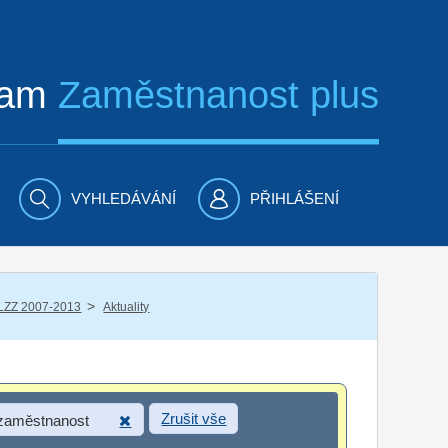
ram
Zaměstnanost plus
VYHLEDÁVÁNÍ
PŘIHLÁŠENÍ
/
LZZ 2007-2013
Aktuality
Zrušit vše
 zaměstnanost