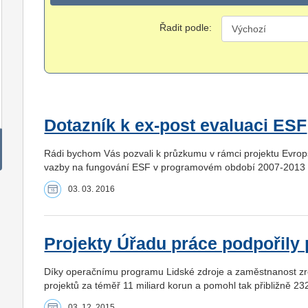
Řadit podle:
Dotazník k ex-post evaluaci ESF
Rádi bychom Vás pozvali k průzkumu v rámci projektu Evrop
vazby na fungování ESF v programovém období 2007-2013 v 
03. 03. 2016
Projekty Úřadu práce podpořily př
Díky operačnímu programu Lidské zdroje a zaměstnanost zre
projektů za téměř 11 miliard korun a pomohl tak přibližně 23
03. 12. 2015