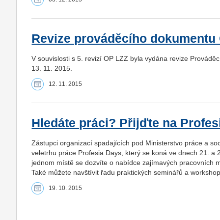
Revize prováděcího dokumentu
V souvislosti s 5. revizí OP LZZ byla vydána revize Provádě
13. 11. 2015.
12. 11. 2015
Hledáte práci? Přijďte na Profes
Zástupci organizací spadajících pod Ministerstvo práce a so
veletrhu práce Profesia Days, který se koná ve dnech 21. a 2
jednom místě se dozvíte o nabídce zajímavých pracovních mí
Také můžete navštívit řadu praktických seminářů a workshop
19. 10. 2015