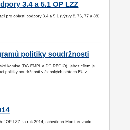
dpory 3.4 a 5.1 OP LZZ
í pro oblasti podpory 3.4 a 5.1 (výzvy č. 76, 77 a 88)
gramů politiky soudržnosti
pské komise (DG EMPL a DG REGIO), jehož cílem je
i politiky soudržnosti v členských státech EU v
014
ění OP LZZ za rok 2014, schválená Monitorovacím