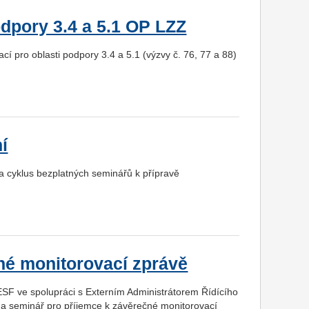
dpory 3.4 a 5.1 OP LZZ
í pro oblasti podpory 3.4 a 5.1 (výzvy č. 76, 77 a 88)
í
na cyklus bezplatných seminářů k přípravě
né monitorovací zprávě
 ESF ve spolupráci s Externím Administrátorem Řídícího
 na seminář pro příjemce k závěrečné monitorovací