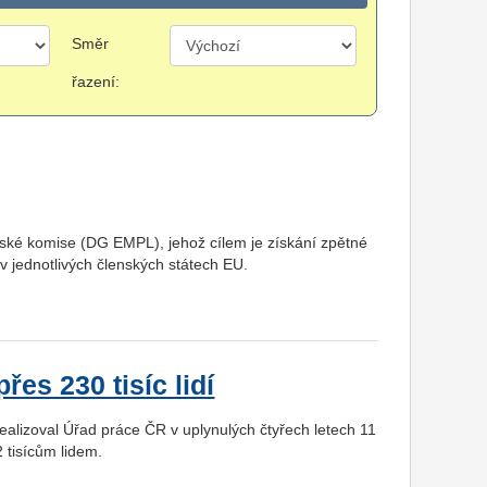
Směr
řazení:
ské komise (DG EMPL), jehož cílem je získání zpětné
jednotlivých členských státech EU.
es 230 tisíc lidí
alizoval Úřad práce ČR v uplynulých čtyřech letech 11
2 tisícům lidem.