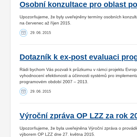
Osobní konzultace pro oblast po
Upozorňujeme, že byly uveřejněny termíny osobních konzultac
na červenec až říjen 2015.
29. 06. 2015
Dotazník k ex-post evaluaci pro
Rádi bychom Vás pozvali k průzkumu v rámci projektu Evro
vyhodnocení efektivnosti a účinnosti systémů pro implementac
programovém období 2007 – 2013.
29. 06. 2015
Výroční zpráva OP LZZ za rok 2
Upozorňujeme, že byla uveřejněna Výroční zpráva o provád
výborem OP LZZ dne 27. května 2015.