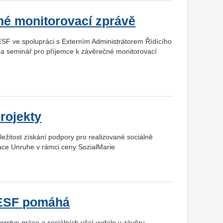
né monitorovací zprávě
 ESF ve spolupráci s Externím Administrátorem Řídícího
 na seminář pro příjemce k závěrečné monitorovací
rojekty
ležitost získání podpory pro realizované sociálně
dace Unruhe v rámci ceny SozialMarie
k ESF pomáhá
rstvo práce a sociálních věcí vydalo v závěru