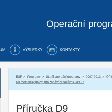
Operační prog
UM
VÝSLEDKY
KONTAKTY
/
/
/
/
ESF
Programy
Starší operační programy
2007-2013
OP 
D9 Metodický pokyn pro zadávání zakázek OPLZZ
Příručka D9