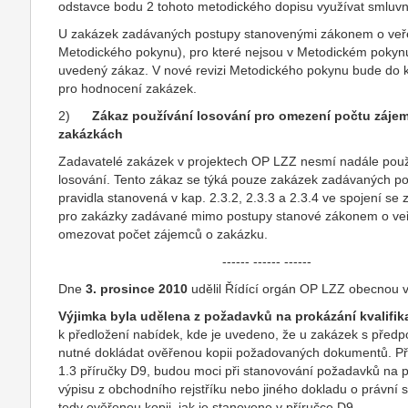
odstavce bodu 2 tohoto metodického dopisu využívat smluvní 
U zakázek zadávaných postupy stanovenými zákonem o veře
Metodického pokynu), pro které nejsou v Metodickém pokynu 
uvedený zákaz. V nové revizi Metodického pokynu bude do k
pro hodnocení zakázek.
2)
Zákaz používání losování pro omezení počtu zájem
zakázkách
Zadavatelé zakázek v projektech OP LZZ nesmí nadále použ
losování. Tento zákaz se týká pouze zakázek zadávaných p
pravidla stanovená v kap. 2.3.2, 2.3.3 a 2.3.4 ve spojení s
pro zakázky zadávané mimo postupy stanové zákonem o ve
omezovat počet zájemců o zakázku.
------ ------ ------
Dne
3. prosince 2010
udělil Řídící orgán OP LZZ obecnou v
Výjimka byla udělena z požadavků na prokázání kvalifi
k předložení nabídek, kde je uvedeno, že u zakázek s před
nutné dokládat ověřenou kopii požadovaných dokumentů. Příj
1.3 příručky D9, budou moci při stanovování požadavků na p
výpisu z obchodního rejstříku nebo jiného dokladu o právní s
tedy ověřenou kopii, jak je stanoveno v příručce D9.