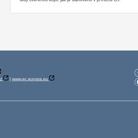
z
|
www.ec.europa.eu