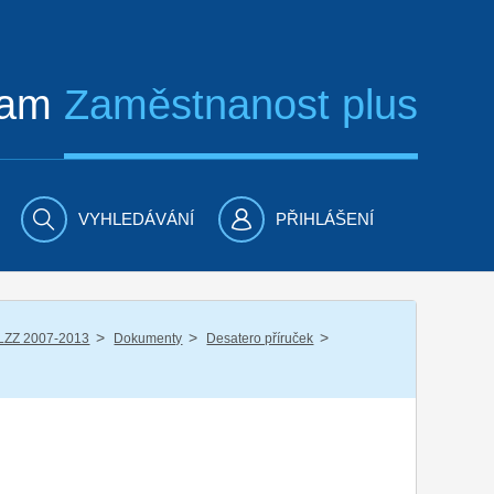
ram
Zaměstnanost plus
VYHLEDÁVÁNÍ
PŘIHLÁŠENÍ
/
/
/
LZZ 2007-2013
Dokumenty
Desatero příruček