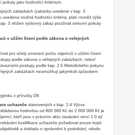
pokuty jako hodnotící kritérium.
jných zakázkách (zakázky uvedené v kap. 3
uvedena možná hodnotící kritéria, platí rovněž výše
ap. 3 vložen výslovný zákaz používat smluvní pokuty
ců v užším řízení podle zákona o veřejných
ívat pro účely omezení počtu zájemců v užším řízení
ostupy podle zákona o veřejných zakázkách, neboť
e závaznými postupy podle kap. 2.5 Metodického pokynu
řejných zakázkách neumožňují jakýmkoli způsobem
ýjimku z příručky D9.
kace uchazeče
stanovených v kap. 2.4 Výzva
pokládanou hodnotou od 800 000 Kč do 2 000 000 Kč je
emci, kteří jsou v právním aktu zavázání verzí 1.0 až
rokázání kvalifikace uchazeče požadovat pouze kopii
ubjektivitě a dokladu o oprávnění k podnikání, nikoliv