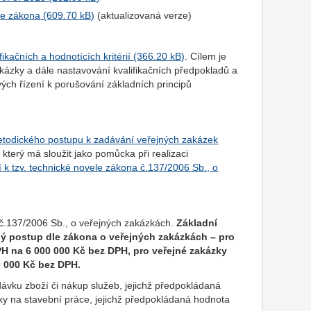
le zákona
(aktualizovaná verze)
ikačních a hodnotících kritérií
. Cílem je
akázky a dále nastavování kvalifikačních předpokladů a
ových řízení k porušování základních principů
todického postupu k zadávání veřejných zakázek
terý má sloužit jako pomůcka při realizaci
 k tzv. technické novele zákona č.137/2006 Sb., o
a č.137/2006 Sb., o veřejných zakázkách.
Základní
nný postup dle zákona o veřejných zakázkách – pro
PH na 6 000 000 Kč bez DPH, pro veřejné zakázky
0 000 Kč bez DPH.
ávku zboží či nákup služeb, jejichž předpokládaná
y na stavební práce, jejichž předpokládaná hodnota