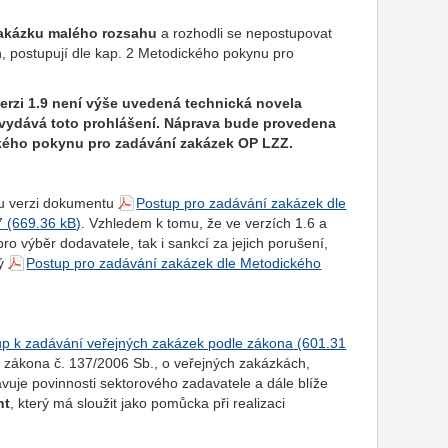
zakázku malého rozsahu
a rozhodli se nepostupovat
, postupují dle kap. 2 Metodického pokynu pro
rzi 1.9 není výše uvedená technická novela
e vydává toto prohlášení. Náprava bude provedena
ického pokynu pro zadávání zakázek OP LZZ.
u verzi dokumentu
Postup pro zadávání zakázek dle
7
. Vzhledem k tomu, že ve verzích 1.6 a
o výběr dodavatele, tak i sankcí za jejich porušení,
ný
Postup pro zadávání zakázek dle Metodického
up k zadávání veřejných zakázek podle zákona
e zákona č. 137/2006 Sb., o veřejných zakázkách,
uje povinnosti sektorového zadavatele a dále blíže
nt
, který má sloužit jako pomůcka při realizaci