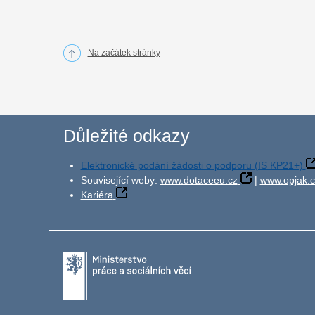
Na začátek stránky
Důležité odkazy
Elektronické podání žádosti o podporu (IS KP21+)
Související weby:
www.dotaceeu.cz
|
www.opjak.c
Kariéra