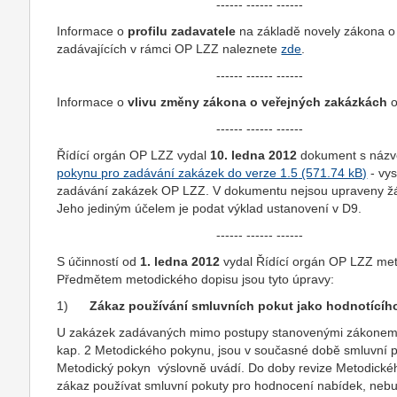
------ ------ ------
Informace o
profilu zadavatele
na základě novely zákona o
zadávajících v rámci OP LZZ naleznete
zde
.
------ ------ ------
Informace o
vlivu změny zákona o veřejných zakázkách
o
------ ------ ------
Řídící orgán OP LZZ vydal
10. ledna 2012
dokument s náz
pokynu pro zadávání zakázek do verze 1.5
- vys
zadávání zakázek OP LZZ. V dokumentu nejsou upraveny žá
Jeho jediným účelem je podat výklad ustanovení v D9.
------ ------ ------
S účinností od
1. ledna 2012
vydal Řídící orgán OP LZZ met
Předmětem metodického dopisu jsou tyto úpravy:
1)
Zákaz používání smluvních pokut jako hodnotícího 
U zakázek zadávaných mimo postupy stanovenými zákonem o
kap. 2 Metodického pokynu, jsou v současné době smluvní po
Metodický pokyn výslovně uvádí. Do doby revize Metodickéh
zákaz používat smluvní pokuty pro hodnocení nabídek, neb