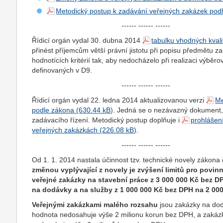
Metodický postup k zadávání veřejných zakázek pod
------ ------ ------
Řídicí orgán vydal 30. dubna 2014
tabulku vhodných kvalif
přinést příjemcům větší právní jistotu při popisu předmětu z
hodnotících kritérií tak, aby nedocházelo při realizaci výběr
definovaných v D9.
------ ------ ------
Řídicí orgán vydal 22. ledna 2014 aktualizovanou verzi
Me
podle zákona
. Jedná se o nezávazný dokument, k
zadávacího řízení. Metodický postup doplňuje i
prohlášení
veřejných zakázkách
.
------ ------ ------
Od 1. 1. 2014 nastala účinnost tzv. technické novely zákon
změnou vyplývající z novely je zvýšení limitů pro povi
veřejné zakázky na stavební práce z 3 000 000 Kč bez D
na dodávky a na služby z 1 000 000 Kč bez DPH na 2 00
Veřejnými zakázkami malého rozsahu
jsou zakázky na dod
hodnota nedosahuje výše 2 milionu korun bez DPH, a zakázk