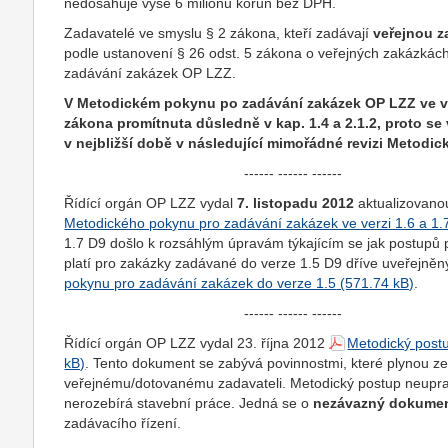
nedosahuje výše 6 milionů korun bez DPH.
Zadavatelé ve smyslu § 2 zákona, kteří zadávají
veřejnou 
podle ustanovení § 26 odst. 5 zákona o veřejných zakázkách
zadávání zakázek OP LZZ.
V Metodickém pokynu po zadávání zakázek OP LZZ ve ve
zákona promítnuta důsledně v kap. 1.4 a 2.1.2, proto s
v nejbližší době v následující mimořádné revizi Metod
------ ------ ------
Řídící orgán OP LZZ vydal
7. listopadu 2012
aktualizovano
Metodického pokynu pro zadávání zakázek ve verzi 1.6 a 1.
1.7 D9 došlo k rozsáhlým úpravám týkajícím se jak postupů pr
platí pro zakázky zadávané do verze 1.5 D9 dříve uveřejně
pokynu pro zadávání zakázek do verze 1.5
.
------ ------ ------
Řídící orgán OP LZZ vydal 23. října 2012
Metodický post
. Tento dokument se zabývá povinnostmi, které plynou z
veřejnému/dotovanému zadavateli. Metodický postup neuprav
nerozebírá stavební práce. Jedná se o
nezávazný dokume
zadávacího řízení.