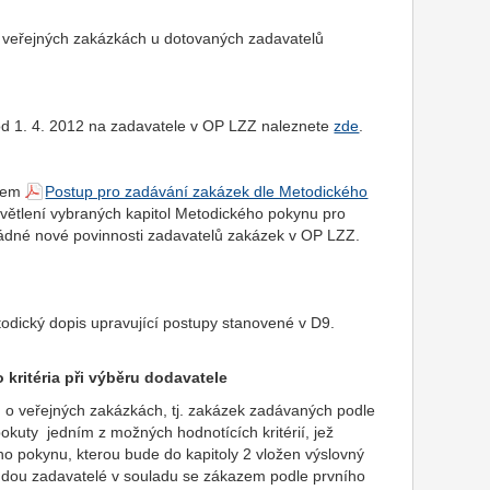
 veřejných zakázkách u dotovaných zadavatelů
d 1. 4. 2012 na zadavatele v OP LZZ naleznete
zde
.
vem
Postup pro zadávání zakázek dle Metodického
větlení vybraných kapitol Metodického pokynu pro
dné nové povinnosti zadavatelů zakázek v OP LZZ.
odický dopis upravující postupy stanovené v D9.
kritéria při výběru dodavatele
 veřejných zakázkách, tj. zakázek zadávaných podle
kuty jedním z možných hodnotících kritérií, jež
o pokynu, kterou bude do kapitoly 2 vložen výslovný
udou zadavatelé v souladu se zákazem podle prvního