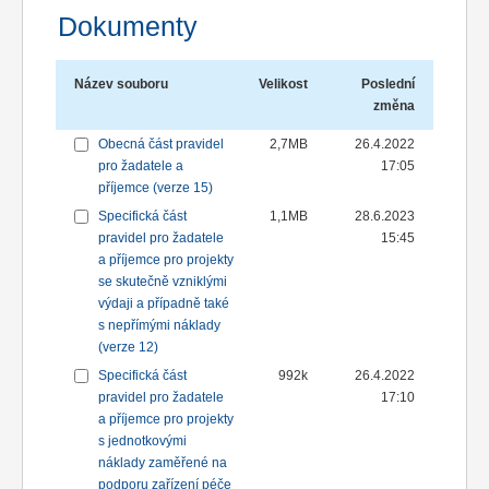
Dokumenty
Název souboru
Velikost
Poslední
změna
Obecná část pravidel
2,7MB
26.4.2022
pro žadatele a
17:05
příjemce (verze 15)
Specifická část
1,1MB
28.6.2023
pravidel pro žadatele
15:45
a příjemce pro projekty
se skutečně vzniklými
výdaji a případně také
s nepřímými náklady
(verze 12)
Specifická část
992k
26.4.2022
pravidel pro žadatele
17:10
a příjemce pro projekty
s jednotkovými
náklady zaměřené na
podporu zařízení péče