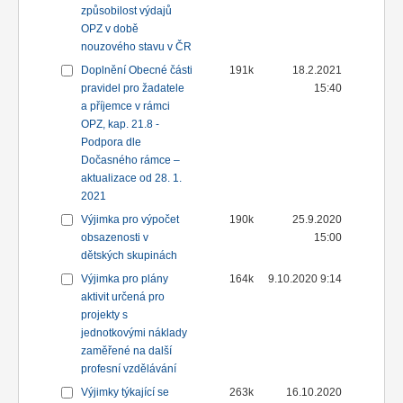
způsobilost výdajů
OPZ v době
nouzového stavu v ČR
Doplnění Obecné části
191k
18.2.2021
pravidel pro žadatele
15:40
a příjemce v rámci
OPZ, kap. 21.8 -
Podpora dle
Dočasného rámce –
aktualizace od 28. 1.
2021
Výjimka pro výpočet
190k
25.9.2020
obsazenosti v
15:00
dětských skupinách
Výjimka pro plány
164k
9.10.2020 9:14
aktivit určená pro
projekty s
jednotkovými náklady
zaměřené na další
profesní vzdělávání
Výjimky týkající se
263k
16.10.2020