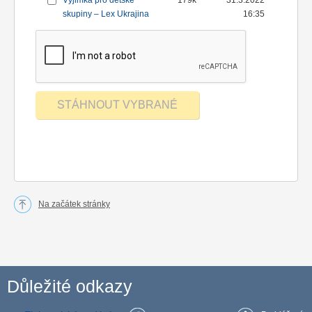
Výjimka pro dětské
179k
31.3.2022
skupiny – Lex Ukrajina
16:35
Na začátek stránky
Důležité odkazy