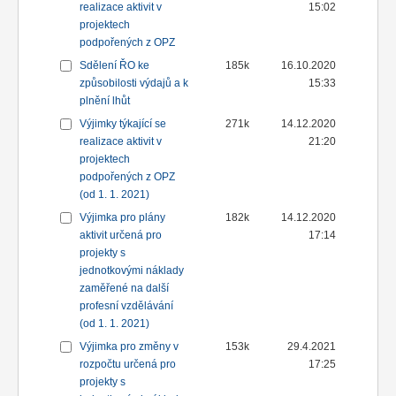
realizace aktivit v
15:02
projektech
podpořených z OPZ
Sdělení ŘO ke
185k
16.10.2020
způsobilosti výdajů a k
15:33
plnění lhůt
Výjimky týkající se
271k
14.12.2020
realizace aktivit v
21:20
projektech
podpořených z OPZ
(od 1. 1. 2021)
Výjimka pro plány
182k
14.12.2020
aktivit určená pro
17:14
projekty s
jednotkovými náklady
zaměřené na další
profesní vzdělávání
(od 1. 1. 2021)
Výjimka pro změny v
153k
29.4.2021
rozpočtu určená pro
17:25
projekty s