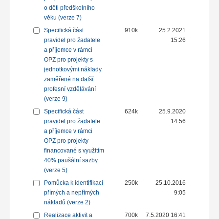
o děti předškolního
věku (verze 7)
Specifická část
910k
25.2.2021
pravidel pro žadatele
15:26
a příjemce v rámci
OPZ pro projekty s
jednotkovými náklady
zaměřené na další
profesní vzdělávání
(verze 9)
Specifická část
624k
25.9.2020
pravidel pro žadatele
14:56
a příjemce v rámci
OPZ pro projekty
financované s využitím
40% paušální sazby
(verze 5)
Pomůcka k identifikaci
250k
25.10.2016
přímých a nepřímých
9:05
nákladů (verze 2)
Realizace aktivit a
700k
7.5.2020 16:41