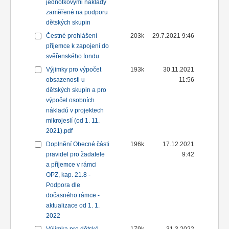
jednotkovými náklady
zaměřené na podporu
dětských skupin
Čestné prohlášení
203k
29.7.2021 9:46
příjemce k zapojení do
svěřenského fondu
Výjimky pro výpočet
193k
30.11.2021
obsazenosti u
11:56
dětských skupin a pro
výpočet osobních
nákladů v projektech
mikrojeslí (od 1. 11.
2021).pdf
Doplnění Obecné části
196k
17.12.2021
pravidel pro žadatele
9:42
a příjemce v rámci
OPZ, kap. 21.8 -
Podpora dle
dočasného rámce -
aktualizace od 1. 1.
2022