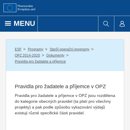
Přejít k obsahu
MENU
/
/
/
ESF
Programy
Starší operační programy
/
/
OPZ 2014-2020
Dokumenty
Pravidla pro žadatele a příjemce
Pravidla pro žadatele a příjemce v OPZ
Pravidla pro žadatele a příjemce v OPZ jsou rozdělena
do kategorie obecných pravidel (ta platí pro všechny
projekty) a pak podle způsobu vykazování výdajů
existují různé specifické části pravidel.