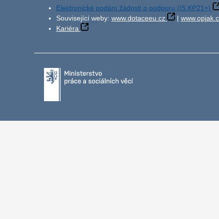
Elektronické podání žádosti o podporu (IS KP21+)
Související weby:
www.dotaceeu.cz
|
www.opjak.c
Kariéra