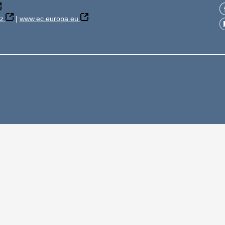
z
|
www.ec.europa.eu