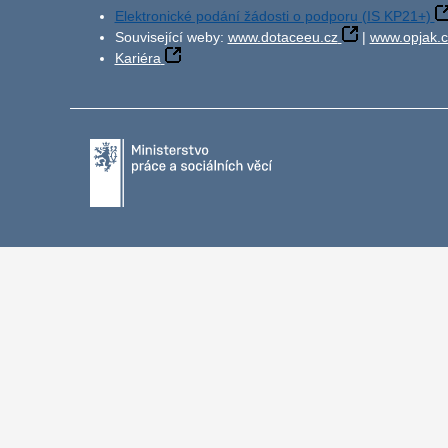
Elektronické podání žádosti o podporu (IS KP21+)
Související weby:
www.dotaceeu.cz
|
www.opjak.c
Kariéra