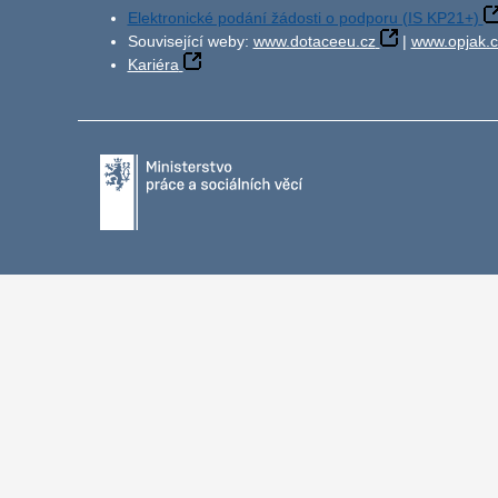
Elektronické podání žádosti o podporu (IS KP21+)
Související weby:
www.dotaceeu.cz
|
www.opjak.c
Kariéra