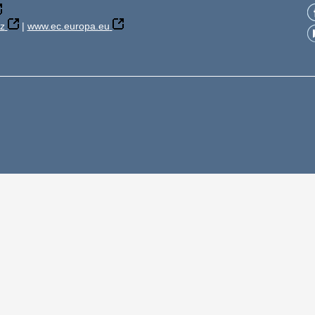
z
|
www.ec.europa.eu