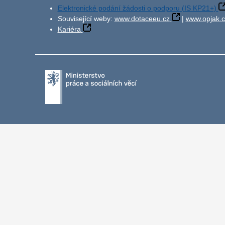
Elektronické podání žádosti o podporu (IS KP21+)
Související weby:
www.dotaceeu.cz
|
www.opjak.c
Kariéra