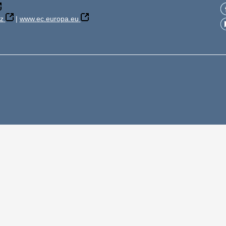
z
|
www.ec.europa.eu