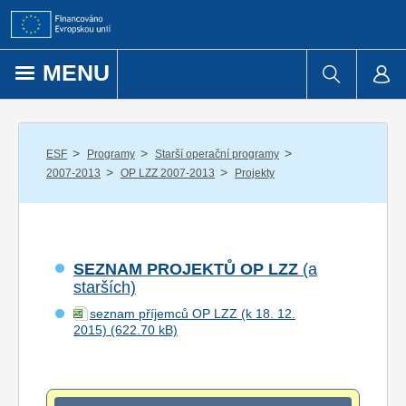
Přejít k obsahu
MENU
/
/
/
ESF
Programy
Starší operační programy
/
/
2007-2013
OP LZZ 2007-2013
Projekty
SEZNAM PROJEKTŮ OP LZZ
(a
starších)
seznam příjemců OP LZZ (k 18. 12.
2015)