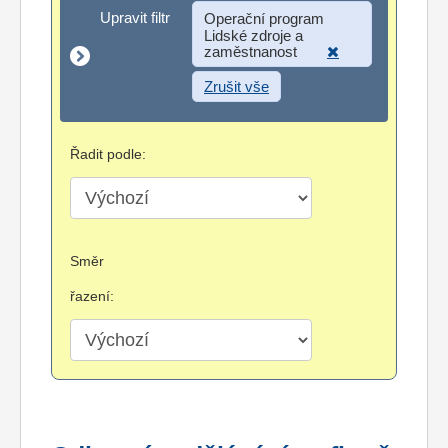
Upravit filtr
Upravit filtr
Operační program
Lidské zdroje a
zaměstnanost
Zrušit vše
Řadit podle:
Směr
řazení: