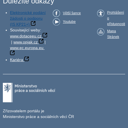
Důležité odkazy
Elektronické podání
Prohlášení
Větší šance
žádosti o podporu
o
Youtube
(IS KP21+)
přístupnosti
Související weby:
Mapa
www.dotaceeu.cz
Stránek
|
www.opjak.cz
|
www.ec.europa.eu
Kariéra
Zřizovatelem portálu je
Ministerstvo práce a sociálních věcí ČR