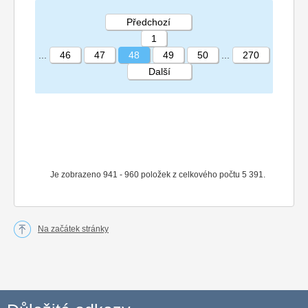
Předchozí
1
...
46
47
48
49
50
...
270
Další
STRÁNKA 48 270
Je zobrazeno 941 - 960 položek z celkového počtu 5 391.
Na začátek stránky