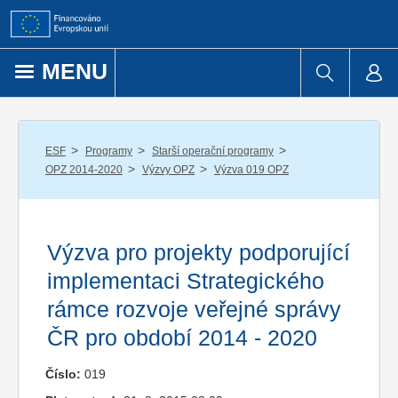
Přejít k obsahu
MENU
/
/
/
ESF
Programy
Starší operační programy
/
/
OPZ 2014-2020
Výzvy OPZ
Výzva 019 OPZ
Výzva pro projekty podporující
implementaci Strategického
rámce rozvoje veřejné správy
ČR pro období 2014 - 2020
Číslo:
019