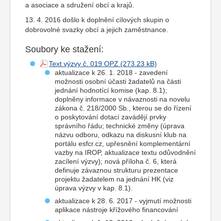
a asociace a sdružení obcí a krajů.
13. 4. 2016 došlo k doplnění cílových skupin o
dobrovolné svazky obcí a jejich zaměstnance.
Soubory ke stažení:
Text výzvy č. 019 OPZ
aktualizace k 26. 1. 2018 - zavedení
možnosti osobní účasti žadatelů na části
jednání hodnotící komise (kap. 8.1);
doplněny informace v návaznosti na novelu
zákona č. 218/2000 Sb., kterou se do řízení
o poskytování dotací zavádějí prvky
správního řádu; technické změny (úprava
názvu odboru, odkazu na diskusní klub na
portálu esfcr.cz, upřesnění komplementární
vazby na IROP, aktualizace textu odůvodnění
zacílení výzvy); nová příloha č. 6, která
definuje závaznou strukturu prezentace
projektu žadatelem na jednání HK (viz
úprava výzvy v kap. 8.1).
aktualizace k 28. 6. 2017 - vyjmutí možnosti
aplikace nástroje křížového financování