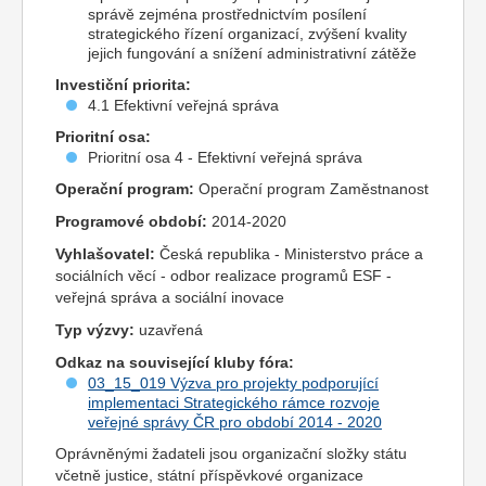
správě zejména prostřednictvím posílení
strategického řízení organizací, zvýšení kvality
jejich fungování a snížení administrativní zátěže
Investiční priorita:
4.1 Efektivní veřejná správa
Prioritní osa:
Prioritní osa 4 - Efektivní veřejná správa
Operační program:
Operační program Zaměstnanost
Programové období:
2014-2020
Vyhlašovatel:
Česká republika - Ministerstvo práce a
sociálních věcí - odbor realizace programů ESF -
veřejná správa a sociální inovace
Typ výzvy:
uzavřená
Odkaz na související kluby fóra:
03_15_019 Výzva pro projekty podporující
implementaci Strategického rámce rozvoje
veřejné správy ČR pro období 2014 - 2020
Oprávněnými žadateli jsou organizační složky státu
včetně justice, státní příspěvkové organizace