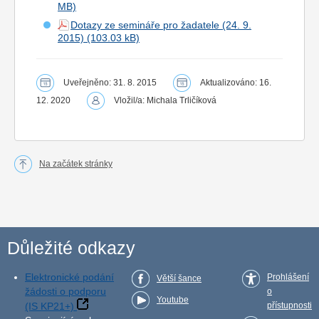
Dotazy ze semináře pro žadatele (24. 9.
2015)
Uveřejněno: 31. 8. 2015
Aktualizováno: 16.
12. 2020
Vložil/a: Michala Trličíková
Na začátek stránky
Důležité odkazy
Elektronické podání
Prohlášení
Větší šance
žádosti o podporu
o
Youtube
(IS KP21+)
přístupnosti