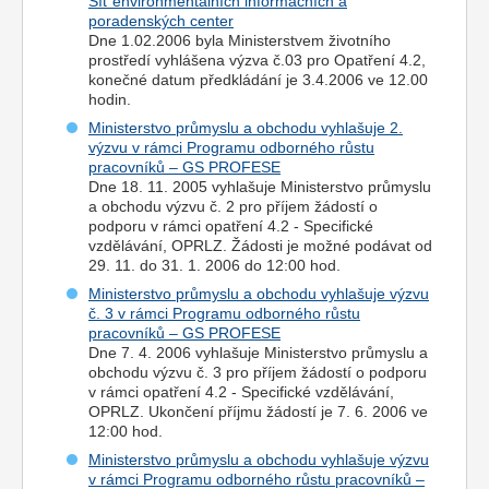
Síť environmentálních informačních a
poradenských center
Dne 1.02.2006 byla Ministerstvem životního
prostředí vyhlášena výzva č.03 pro Opatření 4.2,
konečné datum předkládání je 3.4.2006 ve 12.00
hodin.
Ministerstvo průmyslu a obchodu vyhlašuje 2.
výzvu v rámci Programu odborného růstu
pracovníků – GS PROFESE
Dne 18. 11. 2005 vyhlašuje Ministerstvo průmyslu
a obchodu výzvu č. 2 pro příjem žádostí o
podporu v rámci opatření 4.2 - Specifické
vzdělávání, OPRLZ. Žádosti je možné podávat od
29. 11. do 31. 1. 2006 do 12:00 hod.
Ministerstvo průmyslu a obchodu vyhlašuje výzvu
č. 3 v rámci Programu odborného růstu
pracovníků – GS PROFESE
Dne 7. 4. 2006 vyhlašuje Ministerstvo průmyslu a
obchodu výzvu č. 3 pro příjem žádostí o podporu
v rámci opatření 4.2 - Specifické vzdělávání,
OPRLZ. Ukončení příjmu žádostí je 7. 6. 2006 ve
12:00 hod.
Ministerstvo průmyslu a obchodu vyhlašuje výzvu
v rámci Programu odborného růstu pracovníků –