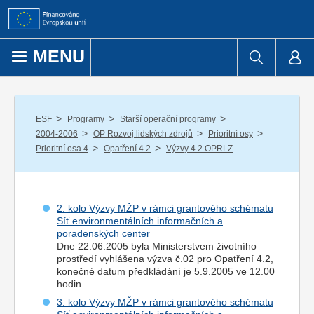
Přejít k obsahu
MENU
/
/
/
ESF
Programy
Starší operační programy
/
/
/
2004-2006
OP Rozvoj lidských zdrojů
Prioritní osy
/
/
Prioritní osa 4
Opatření 4.2
Výzvy 4.2 OPRLZ
2. kolo Výzvy MŽP v rámci grantového schématu
Síť environmentálních informačních a
poradenských center
Dne 22.06.2005 byla Ministerstvem životního
prostředí vyhlášena výzva č.02 pro Opatření 4.2,
konečné datum předkládání je 5.9.2005 ve 12.00
hodin.
3. kolo Výzvy MŽP v rámci grantového schématu