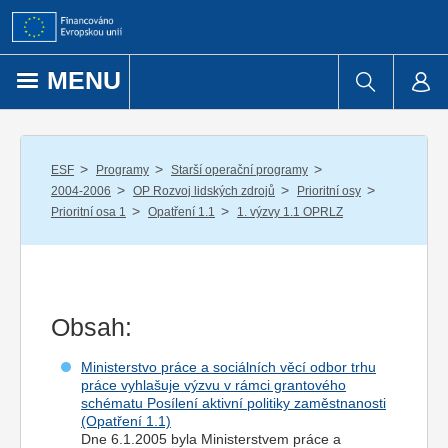
Přejít k obsahu
MENU
/
/
/
ESF
Programy
Starší operační programy
/
/
/
2004-2006
OP Rozvoj lidských zdrojů
Prioritní osy
/
/
Prioritní osa 1
Opatření 1.1
1. výzvy 1.1 OPRLZ
Obsah:
Ministerstvo práce a sociálních věcí odbor trhu
práce vyhlašuje výzvu v rámci grantového
schématu Posílení aktivní politiky zaměstnanosti
(Opatření 1.1)
Dne 6.1.2005 byla Ministerstvem práce a