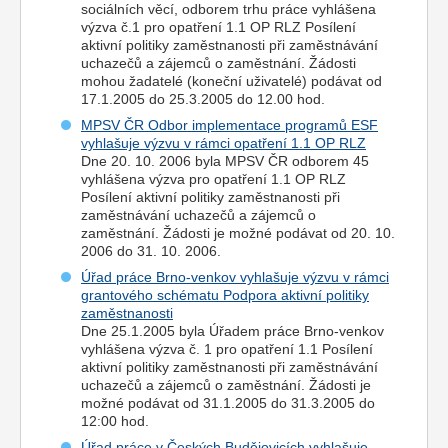
sociálních věcí, odborem trhu práce vyhlášena
výzva č.1 pro opatření 1.1 OP RLZ Posílení
aktivní politiky zaměstnanosti při zaměstnávání
uchazečů a zájemců o zaměstnání. Žádosti
mohou žadatelé (koneční uživatelé) podávat od
17.1.2005 do 25.3.2005 do 12.00 hod.
MPSV ČR Odbor implementace programů ESF
vyhlašuje výzvu v rámci opatření 1.1 OP RLZ
Dne 20. 10. 2006 byla MPSV ČR odborem 45
vyhlášena výzva pro opatření 1.1 OP RLZ
Posílení aktivní politiky zaměstnanosti při
zaměstnávání uchazečů a zájemců o
zaměstnání. Žádosti je možné podávat od 20. 10.
2006 do 31. 10. 2006.
Úřad práce Brno-venkov vyhlašuje výzvu v rámci
grantového schématu Podpora aktivní politiky
zaměstnanosti
Dne 25.1.2005 byla Úřadem práce Brno-venkov
vyhlášena výzva č. 1 pro opatření 1.1 Posílení
aktivní politiky zaměstnanosti při zaměstnávání
uchazečů a zájemců o zaměstnání. Žádosti je
možné podávat od 31.1.2005 do 31.3.2005 do
12:00 hod.
Úřad práce v Českých Budějovicích vyhlašuje