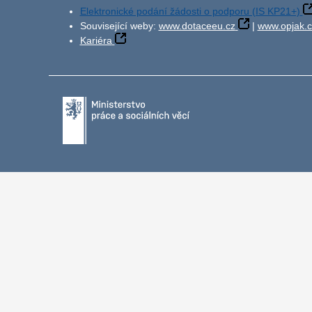
Elektronické podání žádosti o podporu (IS KP21+)
Související weby:
www.dotaceeu.cz
|
www.opjak.c
Kariéra