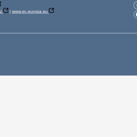
z
|
www.ec.europa.eu