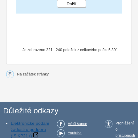
Další
STRÁNKA 12 270
Je zobrazeno 221 - 240 položek z celkového počtu 5 391.
Na začátek stránky
Důležité odkazy
Elektronické podání
Prohlášení
Větší šance
žádosti o podporu
o
Youtube
(IS KP21+)
přístupnosti