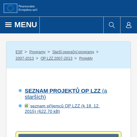
Přejít k obsahu
MENU
/
/
/
ESF
Programy
Starší operační programy
/
/
2007-2013
OP LZZ 2007-2013
Projekty
SEZNAM PROJEKTŮ OP LZZ
(a
starších)
seznam příjemců OP LZZ (k 18. 12.
2015)