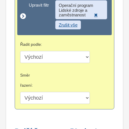
Upravit filtr
Upravit filtr
Operační program
Lidské zdroje a
zaměstnanost
Zrušit vše
Řadit podle:
Směr
řazení: