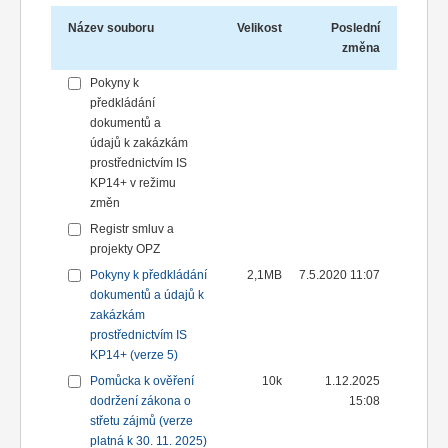
Název souboru
Velikost
Poslední
změna
Pokyny k
předkládání
dokumentů a
údajů k zakázkám
prostřednictvím IS
KP14+ v režimu
změn
Registr smluv a
projekty OPZ
Pokyny k předkládání
2,1MB
7.5.2020 11:07
dokumentů a údajů k
zakázkám
prostřednictvím IS
KP14+ (verze 5)
Pomůcka k ověření
10k
1.12.2025
dodržení zákona o
15:08
střetu zájmů (verze
platná k 30. 11. 2025)