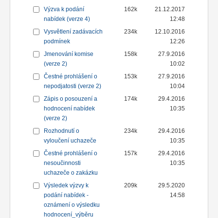
Výzva k podání
162k
21.12.2017
nabídek (verze 4)
12:48
Vysvětlení zadávacích
234k
12.10.2016
podmínek
12:26
Jmenování komise
158k
27.9.2016
(verze 2)
10:02
Čestné prohlášení o
153k
27.9.2016
nepodjatosti (verze 2)
10:04
Zápis o posouzení a
174k
29.4.2016
hodnocení nabídek
10:35
(verze 2)
Rozhodnutí o
234k
29.4.2016
vyloučení uchazeče
10:35
Čestné prohlášení o
157k
29.4.2016
nesoučinnosti
10:35
uchazeče o zakázku
Výsledek výzvy k
209k
29.5.2020
podání nabídek -
14:58
oznámení o výsledku
hodnocení_výběru