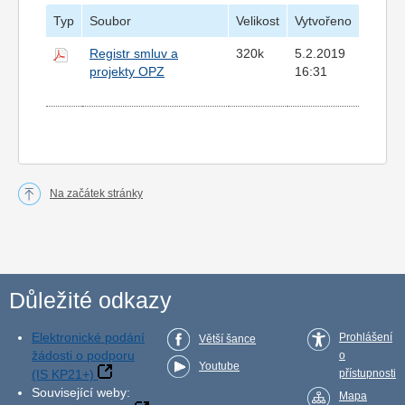
Typ
Soubor
Velikost
Vytvořeno
Registr smluv a
320k
5.2.2019
projekty OPZ
16:31
Na začátek stránky
Důležité odkazy
Elektronické podání
Prohlášení
Větší šance
žádosti o podporu
o
Youtube
(IS KP21+)
přístupnosti
Související weby:
Mapa