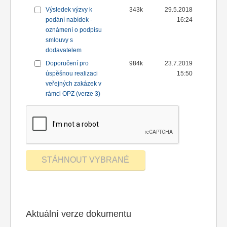
Výsledek výzvy k
343k
29.5.2018
podání nabídek -
16:24
oznámení o podpisu
smlouvy s
dodavatelem
Doporučení pro
984k
23.7.2019
úspěšnou realizaci
15:50
veřejných zakázek v
rámci OPZ (verze 3)
Aktuální verze dokumentu