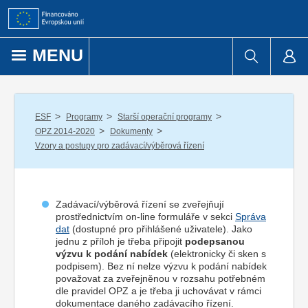
Přejít k obsahu
MENU
/
/
/
ESF
Programy
Starší operační programy
/
/
OPZ 2014-2020
Dokumenty
Vzory a postupy pro zadávací/výběrová řízení
Zadávací/výběrová řízení se zveřejňují
prostřednictvím on-line formuláře v sekci
Správa
dat
(dostupné pro přihlášené uživatele). Jako
jednu z příloh je třeba připojit
podepsanou
výzvu k podání nabídek
(elektronicky či sken s
podpisem). Bez ní nelze výzvu k podání nabídek
považovat za zveřejněnou v rozsahu potřebném
dle pravidel OPZ a je třeba ji uchovávat v rámci
dokumentace daného zadávacího řízení.