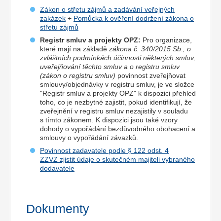
Zákon o střetu zájmů a zadávání veřejných
zakázek
+
Pomůcka k ověření dodržení zákona o
střetu zájmů
Registr smluv a projekty OPZ:
Pro organizace,
které mají na základě
zákona č. 340/2015 Sb., o
zvláštních podmínkách účinnosti některých smluv,
uveřejňování těchto smluv a o registru smluv
(zákon o registru smluv)
povinnost zveřejňovat
smlouvy/objednávky v registru smluv, je ve složce
"Registr smluv a projekty OPZ" k dispozici přehled
toho, co je nezbytné zajistit, pokud identifikují, že
zveřejnění v registru smluv nezajistily v souladu
s tímto zákonem. K dispozici jsou také vzory
dohody o vypořádání bezdůvodného obohacení a
smlouvy o vypořádání závazků.
Povinnost zadavatele podle § 122 odst. 4
ZZVZ zjistit údaje o skutečném majiteli vybraného
dodavatele
Dokumenty