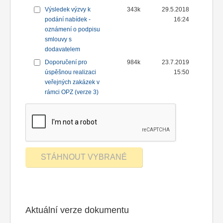
Výsledek výzvy k
343k
29.5.2018
podání nabídek -
16:24
oznámení o podpisu
smlouvy s
dodavatelem
Doporučení pro
984k
23.7.2019
úspěšnou realizaci
15:50
veřejných zakázek v
rámci OPZ (verze 3)
Aktuální verze dokumentu