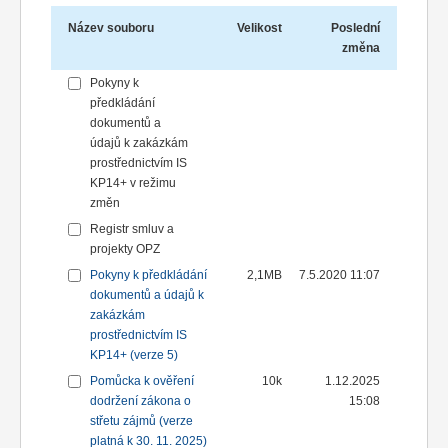
Název souboru
Velikost
Poslední
změna
Pokyny k
předkládání
dokumentů a
údajů k zakázkám
prostřednictvím IS
KP14+ v režimu
změn
Registr smluv a
projekty OPZ
Pokyny k předkládání
2,1MB
7.5.2020 11:07
dokumentů a údajů k
zakázkám
prostřednictvím IS
KP14+ (verze 5)
Pomůcka k ověření
10k
1.12.2025
dodržení zákona o
15:08
střetu zájmů (verze
platná k 30. 11. 2025)