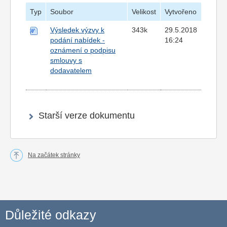
Typ
Soubor
Velikost
Vytvořeno
Výsledek výzvy k
343k
29.5.2018
podání nabídek -
16:24
oznámení o podpisu
smlouvy s
dodavatelem
Starší verze dokumentu
Na začátek stránky
Důležité odkazy