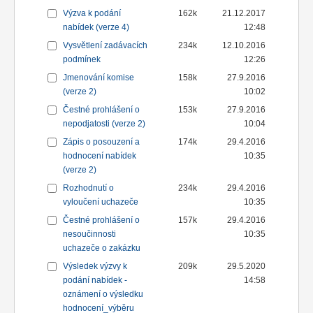
Výzva k podání
162k
21.12.2017
nabídek (verze 4)
12:48
Vysvětlení zadávacích
234k
12.10.2016
podmínek
12:26
Jmenování komise
158k
27.9.2016
(verze 2)
10:02
Čestné prohlášení o
153k
27.9.2016
nepodjatosti (verze 2)
10:04
Zápis o posouzení a
174k
29.4.2016
hodnocení nabídek
10:35
(verze 2)
Rozhodnutí o
234k
29.4.2016
vyloučení uchazeče
10:35
Čestné prohlášení o
157k
29.4.2016
nesoučinnosti
10:35
uchazeče o zakázku
Výsledek výzvy k
209k
29.5.2020
podání nabídek -
14:58
oznámení o výsledku
hodnocení_výběru