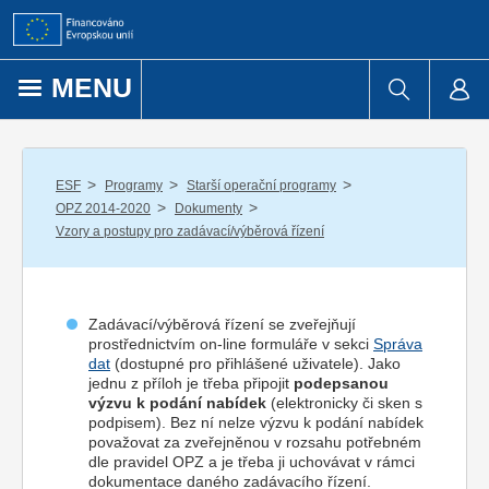
Přejít k obsahu
MENU
/
/
/
ESF
Programy
Starší operační programy
/
/
OPZ 2014-2020
Dokumenty
Vzory a postupy pro zadávací/výběrová řízení
Zadávací/výběrová řízení se zveřejňují
prostřednictvím on-line formuláře v sekci
Správa
dat
(dostupné pro přihlášené uživatele). Jako
jednu z příloh je třeba připojit
podepsanou
výzvu k podání nabídek
(elektronicky či sken s
podpisem). Bez ní nelze výzvu k podání nabídek
považovat za zveřejněnou v rozsahu potřebném
dle pravidel OPZ a je třeba ji uchovávat v rámci
dokumentace daného zadávacího řízení.