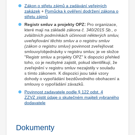
Zákon o střetu zájmů a zadávání veřejných
zakázek
+
Pomůcka k ověření dodržení zákona o
střetu zájmů
Registr smluv a projekty OPZ:
Pro organizace,
které mají na základě
zákona č. 340/2015 Sb., o
zvláštních podmínkách účinnosti některých smluv,
uveřejňování těchto smluv a o registru smluv
(zákon o registru smluv)
povinnost zveřejňovat
smlouvy/objednávky v registru smluv, je ve složce
"Registr smluv a projekty OPZ" k dispozici přehled
toho, co je nezbytné zajistit, pokud identifikují, že
zveřejnění v registru smluv nezajistily v souladu
s tímto zákonem. K dispozici jsou také vzory
dohody o vypořádání bezdůvodného obohacení a
smlouvy o vypořádání závazků.
Povinnost zadavatele podle § 122 odst. 4
ZZVZ zjistit údaje o skutečném majiteli vybraného
dodavatele
Dokumenty