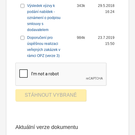
Výsledek výzvy k
343k
29.5.2018
podání nabídek -
16:24
oznámení o podpisu
smlouvy s
dodavatelem
Doporučení pro
984k
23.7.2019
úspěšnou realizaci
15:50
veřejných zakázek v
rámci OPZ (verze 3)
Aktuální verze dokumentu