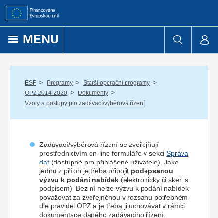
Přejít k obsahu
MENU
/
/
/
ESF
Programy
Starší operační programy
/
/
OPZ 2014-2020
Dokumenty
Vzory a postupy pro zadávací/výběrová řízení
Zadávací/výběrová řízení se zveřejňují
prostřednictvím on-line formuláře v sekci
Správa
dat
(dostupné pro přihlášené uživatele). Jako
jednu z příloh je třeba připojit
podepsanou
výzvu k podání nabídek
(elektronicky či sken s
podpisem). Bez ní nelze výzvu k podání nabídek
považovat za zveřejněnou v rozsahu potřebném
dle pravidel OPZ a je třeba ji uchovávat v rámci
dokumentace daného zadávacího řízení.