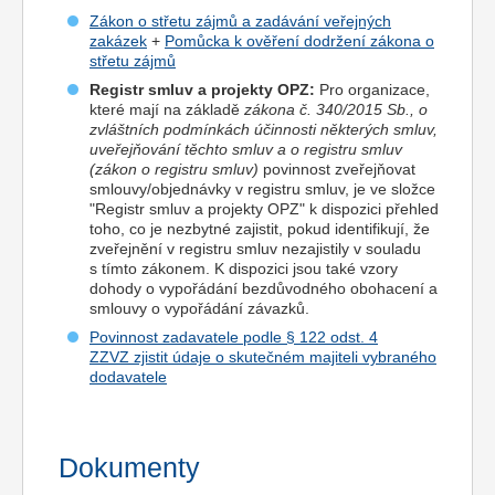
Zákon o střetu zájmů a zadávání veřejných
zakázek
+
Pomůcka k ověření dodržení zákona o
střetu zájmů
Registr smluv a projekty OPZ:
Pro organizace,
které mají na základě
zákona č. 340/2015 Sb., o
zvláštních podmínkách účinnosti některých smluv,
uveřejňování těchto smluv a o registru smluv
(zákon o registru smluv)
povinnost zveřejňovat
smlouvy/objednávky v registru smluv, je ve složce
"Registr smluv a projekty OPZ" k dispozici přehled
toho, co je nezbytné zajistit, pokud identifikují, že
zveřejnění v registru smluv nezajistily v souladu
s tímto zákonem. K dispozici jsou také vzory
dohody o vypořádání bezdůvodného obohacení a
smlouvy o vypořádání závazků.
Povinnost zadavatele podle § 122 odst. 4
ZZVZ zjistit údaje o skutečném majiteli vybraného
dodavatele
Dokumenty