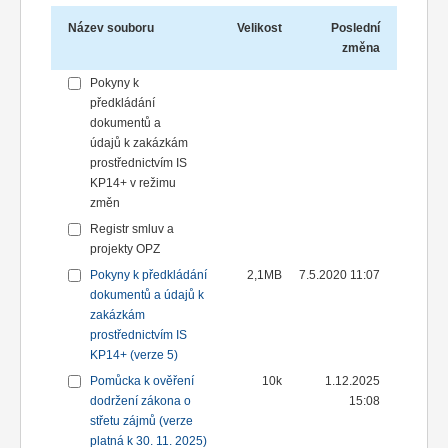
Název souboru
Velikost
Poslední
změna
Pokyny k
předkládání
dokumentů a
údajů k zakázkám
prostřednictvím IS
KP14+ v režimu
změn
Registr smluv a
projekty OPZ
Pokyny k předkládání
2,1MB
7.5.2020 11:07
dokumentů a údajů k
zakázkám
prostřednictvím IS
KP14+ (verze 5)
Pomůcka k ověření
10k
1.12.2025
dodržení zákona o
15:08
střetu zájmů (verze
platná k 30. 11. 2025)