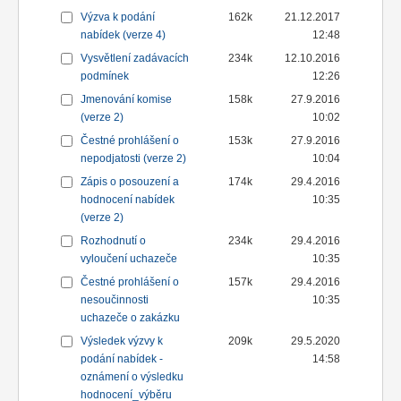
Výzva k podání
162k
21.12.2017
nabídek (verze 4)
12:48
Vysvětlení zadávacích
234k
12.10.2016
podmínek
12:26
Jmenování komise
158k
27.9.2016
(verze 2)
10:02
Čestné prohlášení o
153k
27.9.2016
nepodjatosti (verze 2)
10:04
Zápis o posouzení a
174k
29.4.2016
hodnocení nabídek
10:35
(verze 2)
Rozhodnutí o
234k
29.4.2016
vyloučení uchazeče
10:35
Čestné prohlášení o
157k
29.4.2016
nesoučinnosti
10:35
uchazeče o zakázku
Výsledek výzvy k
209k
29.5.2020
podání nabídek -
14:58
oznámení o výsledku
hodnocení_výběru