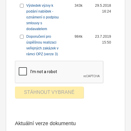
Výsledek výzvy k
343k
29.5.2018
podání nabídek -
16:24
oznámení o podpisu
smlouvy s
dodavatelem
Doporučení pro
984k
23.7.2019
úspěšnou realizaci
15:50
veřejných zakázek v
rámci OPZ (verze 3)
Aktuální verze dokumentu