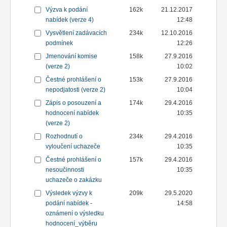
Výzva k podání
162k
21.12.2017
nabídek (verze 4)
12:48
Vysvětlení zadávacích
234k
12.10.2016
podmínek
12:26
Jmenování komise
158k
27.9.2016
(verze 2)
10:02
Čestné prohlášení o
153k
27.9.2016
nepodjatosti (verze 2)
10:04
Zápis o posouzení a
174k
29.4.2016
hodnocení nabídek
10:35
(verze 2)
Rozhodnutí o
234k
29.4.2016
vyloučení uchazeče
10:35
Čestné prohlášení o
157k
29.4.2016
nesoučinnosti
10:35
uchazeče o zakázku
Výsledek výzvy k
209k
29.5.2020
podání nabídek -
14:58
oznámení o výsledku
hodnocení_výběru