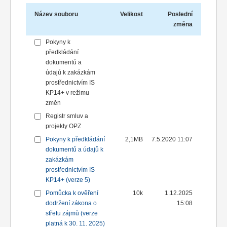
Název souboru
Velikost
Poslední
změna
Pokyny k
předkládání
dokumentů a
údajů k zakázkám
prostřednictvím IS
KP14+ v režimu
změn
Registr smluv a
projekty OPZ
Pokyny k předkládání
2,1MB
7.5.2020 11:07
dokumentů a údajů k
zakázkám
prostřednictvím IS
KP14+ (verze 5)
Pomůcka k ověření
10k
1.12.2025
dodržení zákona o
15:08
střetu zájmů (verze
platná k 30. 11. 2025)