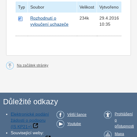
Typ
Soubor
Velikost
Vytvořeno
Rozhodnutí o
234k
29.4.2016
vyloučení uchazeče
10:35
Na začátek stránky
Důležité odkazy
Elektronické podání
Prohlášení
Větší šance
žádosti o podporu
o
Youtube
(IS KP21+)
přístupnosti
Související weby:
Mapa