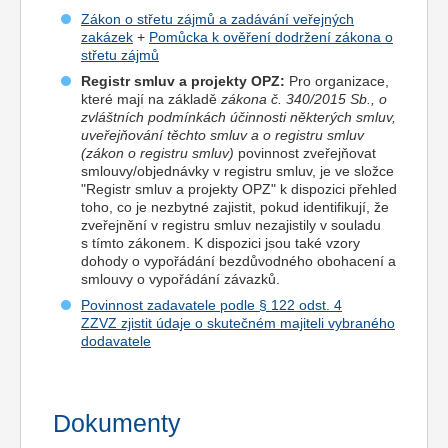
Zákon o střetu zájmů a zadávání veřejných
zakázek
+
Pomůcka k ověření dodržení zákona o
střetu zájmů
Registr smluv a projekty OPZ:
Pro organizace,
které mají na základě
zákona č. 340/2015 Sb., o
zvláštních podmínkách účinnosti některých smluv,
uveřejňování těchto smluv a o registru smluv
(zákon o registru smluv)
povinnost zveřejňovat
smlouvy/objednávky v registru smluv, je ve složce
"Registr smluv a projekty OPZ" k dispozici přehled
toho, co je nezbytné zajistit, pokud identifikují, že
zveřejnění v registru smluv nezajistily v souladu
s tímto zákonem. K dispozici jsou také vzory
dohody o vypořádání bezdůvodného obohacení a
smlouvy o vypořádání závazků.
Povinnost zadavatele podle § 122 odst. 4
ZZVZ zjistit údaje o skutečném majiteli vybraného
dodavatele
Dokumenty