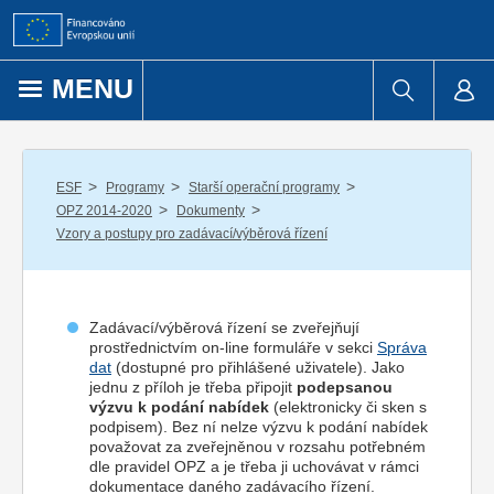
Přejít k obsahu
MENU
/
/
/
ESF
Programy
Starší operační programy
/
/
OPZ 2014-2020
Dokumenty
Vzory a postupy pro zadávací/výběrová řízení
Zadávací/výběrová řízení se zveřejňují
prostřednictvím on-line formuláře v sekci
Správa
dat
(dostupné pro přihlášené uživatele). Jako
jednu z příloh je třeba připojit
podepsanou
výzvu k podání nabídek
(elektronicky či sken s
podpisem). Bez ní nelze výzvu k podání nabídek
považovat za zveřejněnou v rozsahu potřebném
dle pravidel OPZ a je třeba ji uchovávat v rámci
dokumentace daného zadávacího řízení.