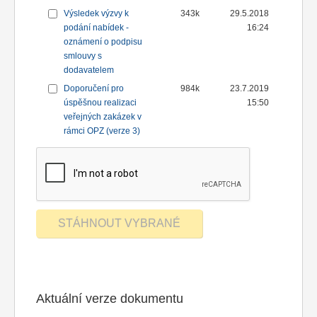
Výsledek výzvy k
343k
29.5.2018
podání nabídek -
16:24
oznámení o podpisu
smlouvy s
dodavatelem
Doporučení pro
984k
23.7.2019
úspěšnou realizaci
15:50
veřejných zakázek v
rámci OPZ (verze 3)
Aktuální verze dokumentu