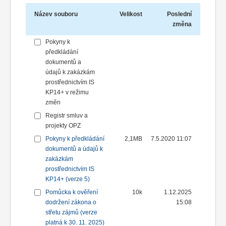
Název souboru
Velikost
Poslední
změna
Pokyny k
předkládání
dokumentů a
údajů k zakázkám
prostřednictvím IS
KP14+ v režimu
změn
Registr smluv a
projekty OPZ
Pokyny k předkládání
2,1MB
7.5.2020 11:07
dokumentů a údajů k
zakázkám
prostřednictvím IS
KP14+ (verze 5)
Pomůcka k ověření
10k
1.12.2025
dodržení zákona o
15:08
střetu zájmů (verze
platná k 30. 11. 2025)