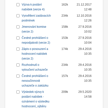
Výzva k podání
162k
21.12.2017
nabídek (verze 4)
12:48
Vysvětlení zadávacích
234k
12.10.2016
podmínek
12:26
Jmenování komise
158k
27.9.2016
(verze 2)
10:02
Čestné prohlášení o
153k
27.9.2016
nepodjatosti (verze 2)
10:04
Zápis o posouzení a
174k
29.4.2016
hodnocení nabídek
10:35
(verze 2)
Rozhodnutí o
234k
29.4.2016
vyloučení uchazeče
10:35
Čestné prohlášení o
157k
29.4.2016
nesoučinnosti
10:35
uchazeče o zakázku
Výsledek výzvy k
209k
29.5.2020
podání nabídek -
14:58
oznámení o výsledku
hodnocení_výběru