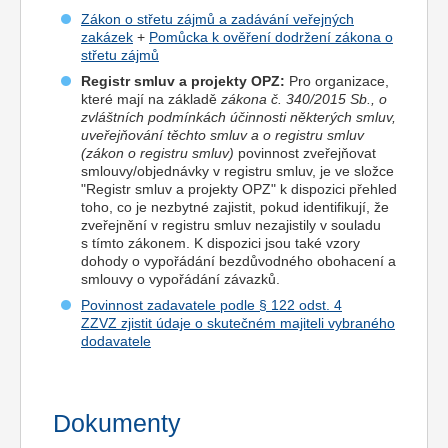
Zákon o střetu zájmů a zadávání veřejných
zakázek
+
Pomůcka k ověření dodržení zákona o
střetu zájmů
Registr smluv a projekty OPZ:
Pro organizace,
které mají na základě
zákona č. 340/2015 Sb., o
zvláštních podmínkách účinnosti některých smluv,
uveřejňování těchto smluv a o registru smluv
(zákon o registru smluv)
povinnost zveřejňovat
smlouvy/objednávky v registru smluv, je ve složce
"Registr smluv a projekty OPZ" k dispozici přehled
toho, co je nezbytné zajistit, pokud identifikují, že
zveřejnění v registru smluv nezajistily v souladu
s tímto zákonem. K dispozici jsou také vzory
dohody o vypořádání bezdůvodného obohacení a
smlouvy o vypořádání závazků.
Povinnost zadavatele podle § 122 odst. 4
ZZVZ zjistit údaje o skutečném majiteli vybraného
dodavatele
Dokumenty