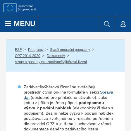
Přejít k obsahu
MENU
/
/
/
ESF
Programy
Starší operační programy
/
/
OPZ 2014-2020
Dokumenty
Vzory a postupy pro zadávací/výběrová řízení
Zadávací/výběrová řízení se zveřejňují
prostřednictvím on-line formuláře v sekci
Správa
dat
(dostupné pro přihlášené uživatele). Jako
jednu z příloh je třeba připojit
podepsanou
výzvu k podání nabídek
(elektronicky či sken s
podpisem). Bez ní nelze výzvu k podání nabídek
považovat za zveřejněnou v rozsahu potřebném
dle pravidel OPZ a je třeba ji uchovávat v rámci
dokumentace daného zadávacího řízení.