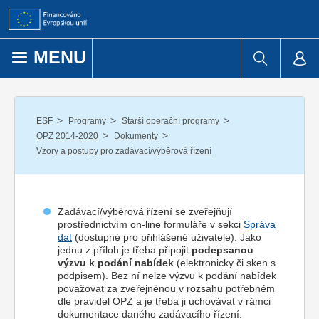
Přejít k obsahu
MENU
/
/
/
ESF
Programy
Starší operační programy
/
/
OPZ 2014-2020
Dokumenty
Vzory a postupy pro zadávací/výběrová řízení
Zadávací/výběrová řízení se zveřejňují
prostřednictvím on-line formuláře v sekci
Správa
dat
(dostupné pro přihlášené uživatele). Jako
jednu z příloh je třeba připojit
podepsanou
výzvu k podání nabídek
(elektronicky či sken s
podpisem). Bez ní nelze výzvu k podání nabídek
považovat za zveřejněnou v rozsahu potřebném
dle pravidel OPZ a je třeba ji uchovávat v rámci
dokumentace daného zadávacího řízení.