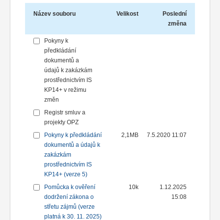
Název souboru
Velikost
Poslední
změna
Pokyny k
předkládání
dokumentů a
údajů k zakázkám
prostřednictvím IS
KP14+ v režimu
změn
Registr smluv a
projekty OPZ
Pokyny k předkládání
2,1MB
7.5.2020 11:07
dokumentů a údajů k
zakázkám
prostřednictvím IS
KP14+ (verze 5)
Pomůcka k ověření
10k
1.12.2025
dodržení zákona o
15:08
střetu zájmů (verze
platná k 30. 11. 2025)