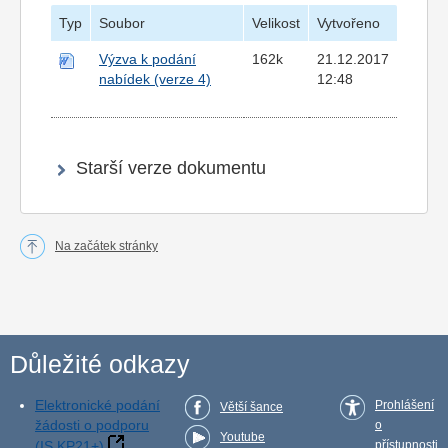
Typ
Soubor
Velikost
Vytvořeno
Výzva k podání
162k
21.12.2017
nabídek (verze 4)
12:48
Starší verze dokumentu
Na začátek stránky
Důležité odkazy
Elektronické podání
Prohlášení
Větší šance
žádosti o podporu
o
Youtube
(IS KP21+)
přístupnosti