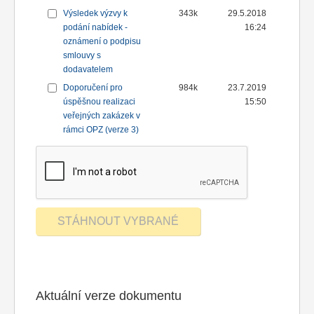
Výsledek výzvy k
343k
29.5.2018
podání nabídek -
16:24
oznámení o podpisu
smlouvy s
dodavatelem
Doporučení pro
984k
23.7.2019
úspěšnou realizaci
15:50
veřejných zakázek v
rámci OPZ (verze 3)
Aktuální verze dokumentu