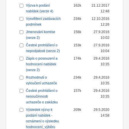
Výzva k podání
162k
21.12.2017
nabídek (verze 4)
12:48
Vysvětlení zadávacích
234k
12.10.2016
podmínek
12:26
Jmenování komise
158k
27.9.2016
(verze 2)
10:02
Čestné prohlášení o
153k
27.9.2016
nepodjatosti (verze 2)
10:04
Zápis o posouzení a
174k
29.4.2016
hodnocení nabídek
10:35
(verze 2)
Rozhodnutí o
234k
29.4.2016
vyloučení uchazeče
10:35
Čestné prohlášení o
157k
29.4.2016
nesoučinnosti
10:35
uchazeče o zakázku
Výsledek výzvy k
209k
29.5.2020
podání nabídek -
14:58
oznámení o výsledku
hodnocení_výběru