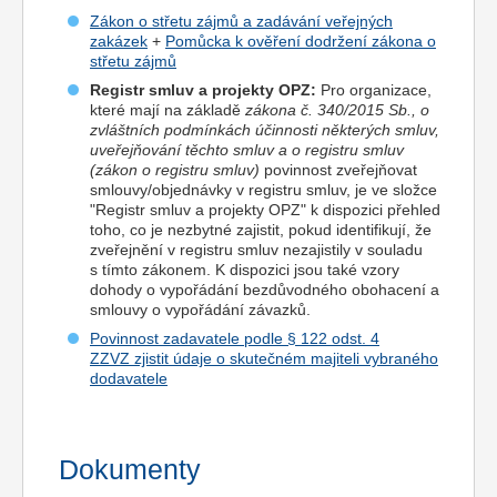
Zákon o střetu zájmů a zadávání veřejných
zakázek
+
Pomůcka k ověření dodržení zákona o
střetu zájmů
Registr smluv a projekty OPZ:
Pro organizace,
které mají na základě
zákona č. 340/2015 Sb., o
zvláštních podmínkách účinnosti některých smluv,
uveřejňování těchto smluv a o registru smluv
(zákon o registru smluv)
povinnost zveřejňovat
smlouvy/objednávky v registru smluv, je ve složce
"Registr smluv a projekty OPZ" k dispozici přehled
toho, co je nezbytné zajistit, pokud identifikují, že
zveřejnění v registru smluv nezajistily v souladu
s tímto zákonem. K dispozici jsou také vzory
dohody o vypořádání bezdůvodného obohacení a
smlouvy o vypořádání závazků.
Povinnost zadavatele podle § 122 odst. 4
ZZVZ zjistit údaje o skutečném majiteli vybraného
dodavatele
Dokumenty