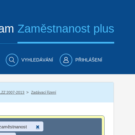
ram
Zaměstnanost plus
VYHLEDÁVÁNÍ
PŘIHLÁŠENÍ
/
LZZ 2007-2013
Zadávací řízení
 zaměstnanost