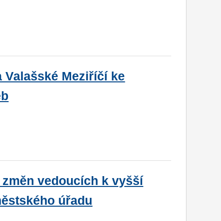
 Valašské Meziříčí ke
eb
 změn vedoucích k vyšší
 městského úřadu