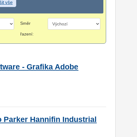
šit vše
Směr
řazení:
tware - Grafika Adobe
o Parker Hannifin Industrial