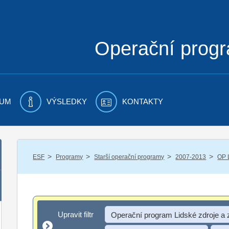
Operační prog
UM
VÝSLEDKY
KONTAKTY
/
/
/
/
ESF
Programy
Starší operační programy
2007-2013
OP 
Upravit filtr
Upravit filtr
Operační program Lidské zdroje a