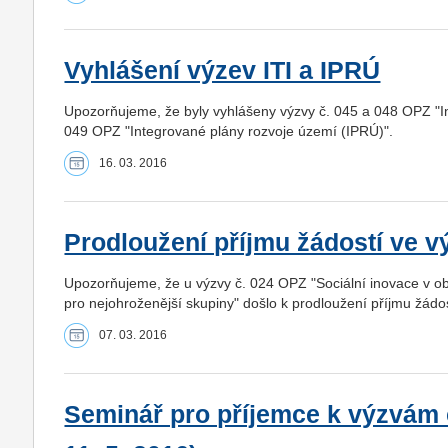
Vyhlášení výzev ITI a IPRÚ
Upozorňujeme, že byly vyhlášeny výzvy č. 045 a 048 OPZ "In
049 OPZ "Integrované plány rozvoje území (IPRÚ)".
16. 03. 2016
Prodloužení příjmu žádostí ve v
Upozorňujeme, že u výzvy č. 024 OPZ "Sociální inovace v obl
pro nejohroženější skupiny" došlo k prodloužení příjmu žád
07. 03. 2016
Seminář pro příjemce k výzvám 