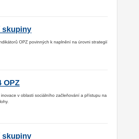
í skupiny
dikátorů OPZ povinných k naplnění na úrovni strategií
24 OPZ
novace v oblasti sociálního začleňování a přístupu na
lohy.
í skupiny