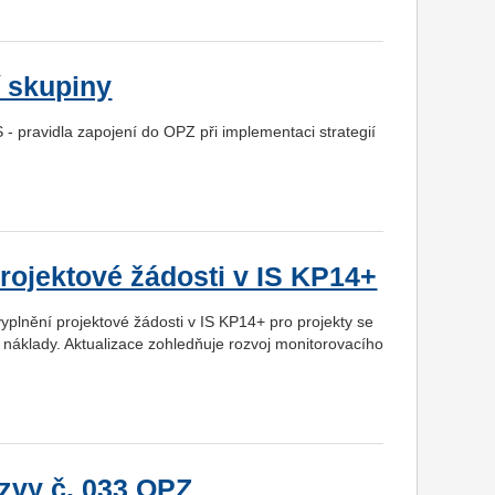
í skupiny
 pravidla zapojení do OPZ při implementaci strategií
rojektové žádosti v IS KP14+
yplnění projektové žádosti v IS KP14+ pro projekty se
náklady. Aktualizace zohledňuje rozvoj monitorovacího
ýzvy č. 033 OPZ