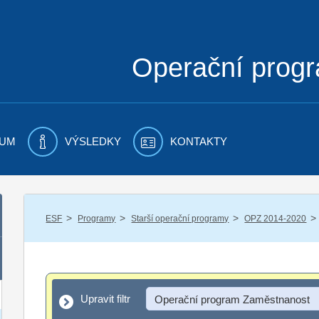
Operační prog
UM
VÝSLEDKY
KONTAKTY
/
/
/
/
ESF
Programy
Starší operační programy
OPZ 2014-2020
Upravit filtr
Upravit filtr
Operační program Zaměstnanost