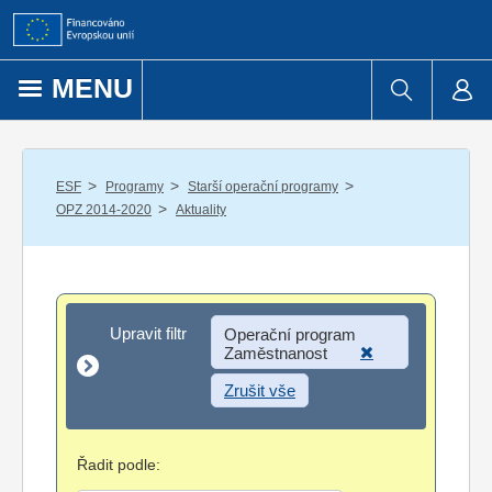
Přejít k obsahu
MENU
/
/
/
ESF
Programy
Starší operační programy
/
OPZ 2014-2020
Aktuality
Upravit filtr
Upravit filtr
Operační program
Zaměstnanost
Zrušit vše
Řadit podle: