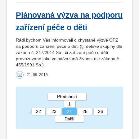
Plánovaná výzva na podporu
zařízení péče o děti
Rádi bychom Vás informovali o chystané výzvě OPZ
na podporu zařízení péče o děti (tj. dětské skupiny dle
zákona č. 247/2014 Sb., či zařízení péče o děti
provozované jako volná/vázaná živnost dle zákona č.
455/1991 Sb.).
21. 09. 2015
Předchozí
1
...
22
23
24
25
26
Další
STRÁNKA 24 26