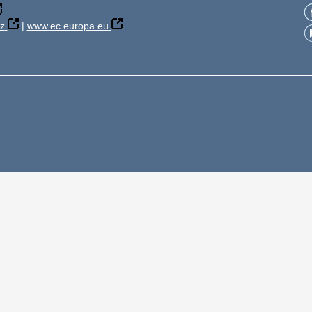
z
|
www.ec.europa.eu