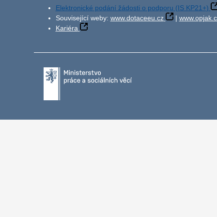
Elektronické podání žádosti o podporu (IS KP21+)
Související weby:
www.dotaceeu.cz
|
www.opjak.c
Kariéra