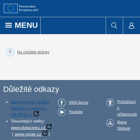
Přejít k obsahu
MENU
Na začátek stránky
Důležité odkazy
Elektronické podání
Prohlášení
Větší šance
žádosti o podporu
o
Youtube
(IS KP21+)
přístupnosti
Související weby:
Mapa
www.dotaceeu.cz
Stránek
|
www.opjak.cz
|