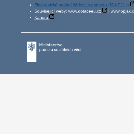
Elektronické podání žádosti o podporu (IS KP21+)
Související weby:
www.dotaceeu.cz
|
www.opjak.c
Kariéra