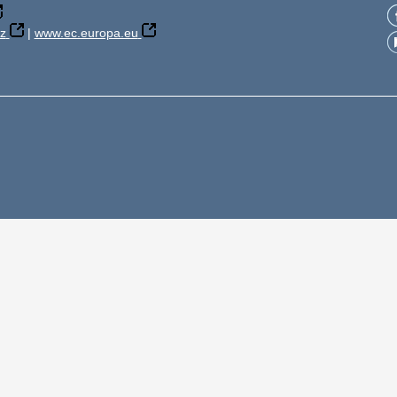
z
|
www.ec.europa.eu