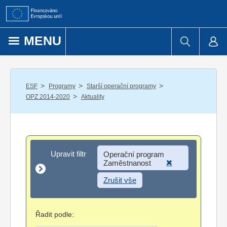
Přejít k obsahu
MENU
/
/
/
ESF
Programy
Starší operační programy
/
OPZ 2014-2020
Aktuality
Upravit filtr
Upravit filtr
Operační program
Zaměstnanost
Zrušit vše
Řadit podle: