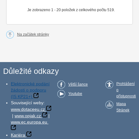
Je zobrazeno 1 - 20 položek z celkového počtu 519.
Na začátek stránky
Důležité odkazy
Elektronické podání
Prohlášení
Větší šance
žádosti o podporu
o
Youtube
(IS KP21+)
přístupnosti
Související weby:
Mapa
www.dotaceeu.cz
Stránek
|
www.opjak.cz
|
www.ec.europa.eu
Kariéra