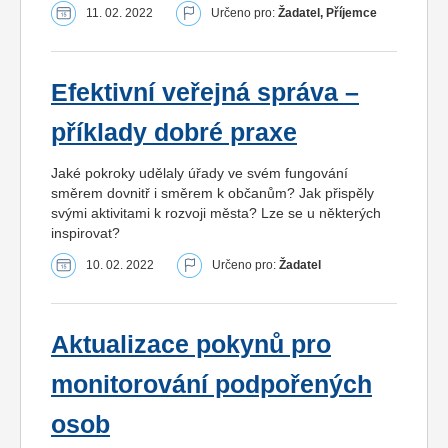
11. 02. 2022
Určeno pro:
Žadatel, Příjemce
Efektivní veřejná správa –
příklady dobré praxe
Jaké pokroky udělaly úřady ve svém fungování
směrem dovnitř i směrem k občanům? Jak přispěly
svými aktivitami k rozvoji města? Lze se u některých
inspirovat?
10. 02. 2022
Určeno pro:
Žadatel
Aktualizace pokynů pro
monitorování podpořených
osob