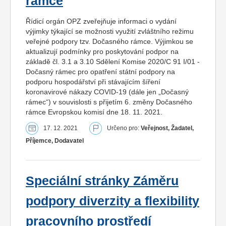
rámce
Řídicí orgán OPZ zveřejňuje informaci o vydání
výjimky týkající se možnosti využití zvláštního režimu
veřejné podpory tzv. Dočasného rámce. Výjimkou se
aktualizují podmínky pro poskytování podpor na
základě čl. 3.1 a 3.10 Sdělení Komise 2020/C 91 I/01 -
Dočasný rámec pro opatření státní podpory na
podporu hospodářství při stávajícím šíření
koronavirové nákazy COVID-19 (dále jen „Dočasný
rámec“) v souvislosti s přijetím 6. změny Dočasného
rámce Evropskou komisí dne 18. 11. 2021.
17. 12. 2021
Určeno pro:
Veřejnost, Žadatel,
Příjemce, Dodavatel
Speciální stránky Záměru
podpory diverzity a flexibility
pracovního prostředí