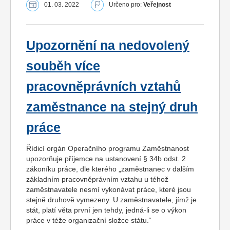
01. 03. 2022
Určeno pro:
Veřejnost
Upozornění na nedovolený
souběh více
pracovněprávních vztahů
zaměstnance na stejný druh
práce
Řídicí orgán Operačního programu Zaměstnanost
upozorňuje příjemce na ustanovení § 34b odst. 2
zákoníku práce, dle kterého „zaměstnanec v dalším
základním pracovněprávním vztahu u téhož
zaměstnavatele nesmí vykonávat práce, které jsou
stejně druhově vymezeny. U zaměstnavatele, jímž je
stát, platí věta první jen tehdy, jedná-li se o výkon
práce v téže organizační složce státu.“