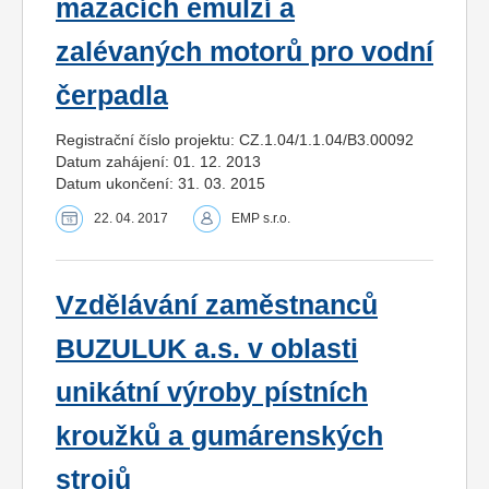
mazacích emulzí a
zalévaných motorů pro vodní
čerpadla
Registrační číslo projektu: CZ.1.04/1.1.04/B3.00092
Datum zahájení: 01. 12. 2013
Datum ukončení: 31. 03. 2015
22. 04. 2017
EMP s.r.o.
Vzdělávání zaměstnanců
BUZULUK a.s. v oblasti
unikátní výroby pístních
kroužků a gumárenských
strojů