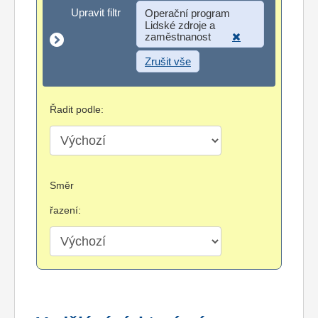
Upravit filtr
Upravit filtr
Operační program
Lidské zdroje a
zaměstnanost
Zrušit vše
Řadit podle:
Směr
řazení: