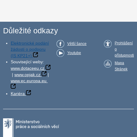
Důležité odkazy
Elektronické podání
Prohlášení
Větší šance
žádosti o podporu
o
Youtube
(IS KP21+)
přístupnosti
Související weby:
Mapa
www.dotaceeu.cz
Stránek
|
www.opjak.cz
|
www.ec.europa.eu
Kariéra