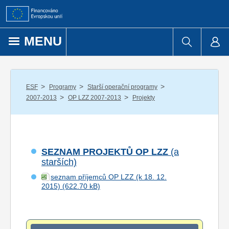
Přejít k obsahu
MENU
/
/
/
ESF
Programy
Starší operační programy
/
/
2007-2013
OP LZZ 2007-2013
Projekty
SEZNAM PROJEKTŮ OP LZZ
(a
starších)
seznam příjemců OP LZZ (k 18. 12.
2015)