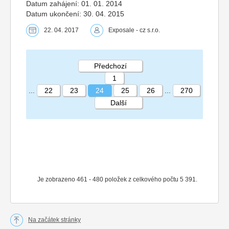
Datum zahájení: 01. 01. 2014
Datum ukončení: 30. 04. 2015
22. 04. 2017
Exposale - cz s.r.o.
Předchozí
1
...
22
23
24
25
26
...
270
Další
STRÁNKA 24 270
Je zobrazeno 461 - 480 položek z celkového počtu 5 391.
Na začátek stránky