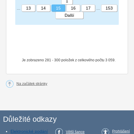
1
...
13
14
15
16
17
...
153
Další
STRÁNKA 15 153
Je zobrazeno 281 - 300 položek z celkového počtu 3 059.
Na začátek stránky
Důležité odkazy
Elektronické podání
Prohlášení
Větší šance