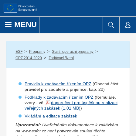
Přejít k obsahu
MENU
/
/
/
ESF
Programy
Starší operační programy
/
OPZ 2014-2020
Zadávací řízení
Pravidla k zadávacím řízením OPZ
(Obecná část
pravidel pro
žadatel
e a
příjemce
, kap. 20)
Podklady k zadávacím řízením OPZ
(formuláře,
vzory - vč.
doporučení pro úspěšnou realizaci
veřejných zakázek
)
Vkládání a editace zakázek
Upozornění:
Uveřejněním dokumentace k zakázkám
na www.esfcr.cz není potvrzován soulad těchto