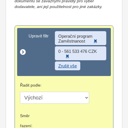
dokumentů se závaznými pravidly pro výběr
dodavatele, ani její použitelnost pro jiné zakázky.
Upravit filtr
Upravit filtr
Operační program
Zaměstnanost
0 - 561 533 476 CZK
Zrušit vše
Řadit podle:
Směr
řazení: