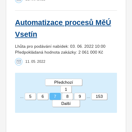
Automatizace procesů MěÚ
Vsetín
Lhůta pro podávání nabídek: 03. 06. 2022 10:00
Předpokládaná hodnota zakázky: 2 061 000 Kč
11. 05. 2022
Předchozí
1
...
5
6
7
8
9
...
153
Další
STRÁNKA 7 153