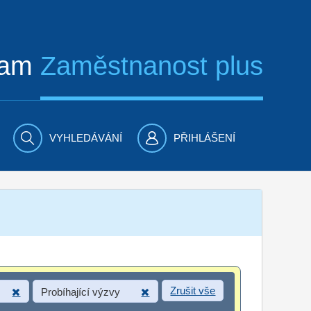
ram
Zaměstnanost plus
VYHLEDÁVÁNÍ
PŘIHLÁŠENÍ
Zrušit vše
Probíhající výzvy