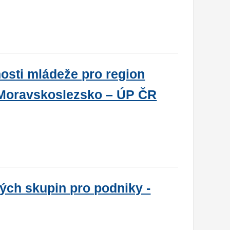
osti mládeže pro region
 Moravskoslezsko – ÚP ČR
ých skupin pro podniky -