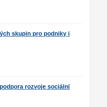
ých skupin pro podniky i
podpora rozvoje sociální