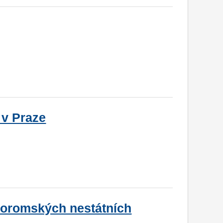
 v Praze
roromských nestátních