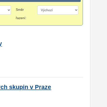
Směr
řazení:
y
ých skupin v Praze