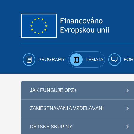
Přejít k obsahu
PROGRAMY
TÉMATA
FÓR
JAK FUNGUJE OPZ+
ZAMĚSTNÁVÁNÍ A VZDĚLÁVÁNÍ
DĚTSKÉ SKUPINY