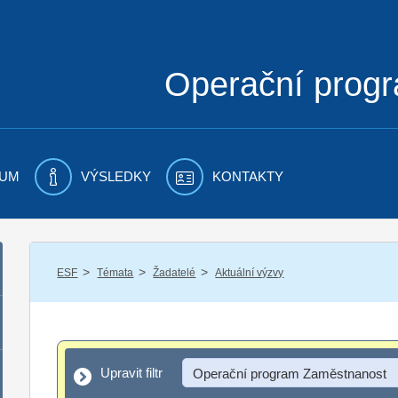
Operační prog
UM
VÝSLEDKY
KONTAKTY
/
/
/
ESF
Témata
Žadatelé
Aktuální výzvy
Upravit filtr
Upravit filtr
Operační program Zaměstnanost