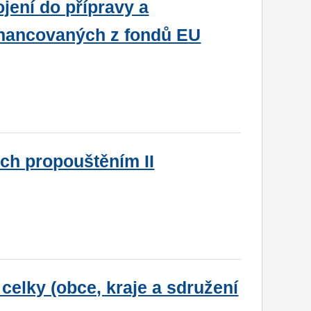
jení do přípravy a
nancovaných z fondů EU
h propouštěním II
elky (obce, kraje a sdružení