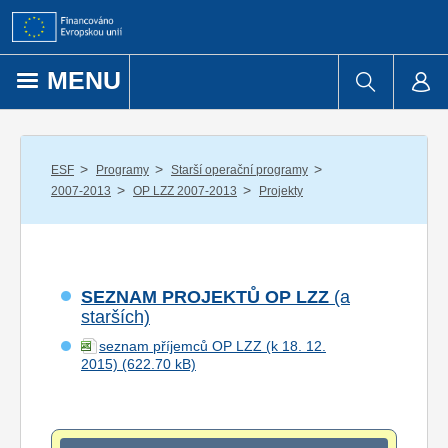
Přejít k obsahu
MENU
/
/
/
ESF
Programy
Starší operační programy
/
/
2007-2013
OP LZZ 2007-2013
Projekty
SEZNAM PROJEKTŮ OP LZZ
(a
starších)
seznam příjemců OP LZZ (k 18. 12.
2015)