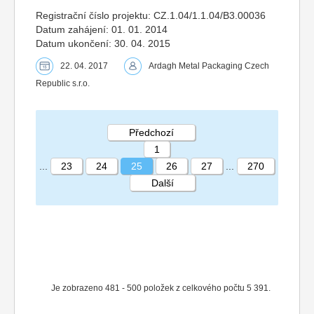
Registrační číslo projektu: CZ.1.04/1.1.04/B3.00036
Datum zahájení: 01. 01. 2014
Datum ukončení: 30. 04. 2015
22. 04. 2017
Ardagh Metal Packaging Czech
Republic s.r.o.
Předchozí
1
...
23
24
25
26
27
...
270
Další
STRÁNKA 25 270
Je zobrazeno 481 - 500 položek z celkového počtu 5 391.