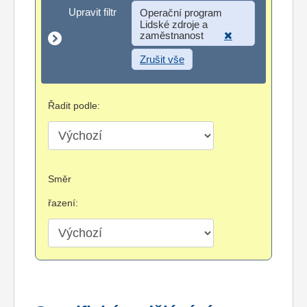
Upravit filtr
Upravit filtr
Operační program
Lidské zdroje a
zaměstnanost
Zrušit vše
Řadit podle:
Směr
řazení: