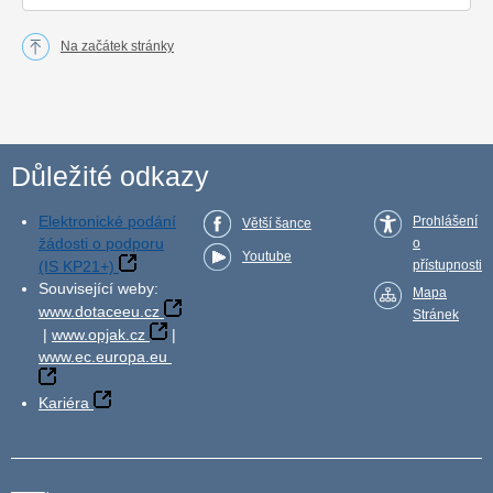
Na začátek stránky
Důležité odkazy
Elektronické podání
Prohlášení
Větší šance
žádosti o podporu
o
Youtube
(IS KP21+)
přístupnosti
Související weby:
Mapa
www.dotaceeu.cz
Stránek
|
www.opjak.cz
|
www.ec.europa.eu
Kariéra