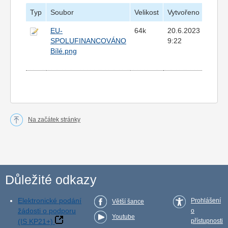
Typ
Soubor
Velikost
Vytvořeno
EU-
64k
20.6.2023
SPOLUFINANCOVÁNO
9:22
Bílé.png
Na začátek stránky
Důležité odkazy
Elektronické podání
Prohlášení
Větší šance
žádosti o podporu
o
Youtube
(IS KP21+)
přístupnosti