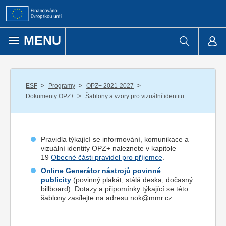
Přejít k obsahu
MENU
/
/
/
ESF
Programy
OPZ+ 2021-2027
/
Dokumenty OPZ+
Šablony a vzory pro vizuální identitu
Pravidla týkající se informování, komunikace a
vizuální identity OPZ+ naleznete v kapitole
19
Obecné části pravidel pro příjemce
.
Online Generátor nástrojů povinné
publicity
(povinný plakát, stálá deska, dočasný
billboard). Dotazy a připomínky týkající se této
šablony zasílejte na adresu nok@mmr.cz.