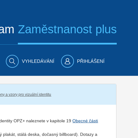
ram
Zaměstnanost plus
VYHLEDÁVÁNÍ
PŘIHLÁŠENÍ
ny a vzory pro vizuální identitu
 identity OPZ+ naleznete v kapitole 19
Obecné části
 plakát, stálá deska, dočasný billboard). Dotazy a