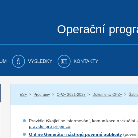
Operační prog
UM
VÝSLEDKY
KONTAKTY
/
/
/
/
ESF
Programy
OPZ+ 2021-2027
Dokumenty OPZ+
Šablo
Pravidla týkající se informování, komunikace a vizuální
pravidel pro příjemce
.
Online Generátor nástrojů povinné publicity
(povinný