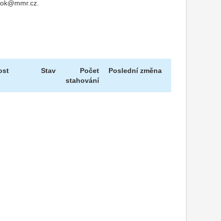
u nok@mmr.cz.
ost
Stav
Počet
Poslední změna
stahování