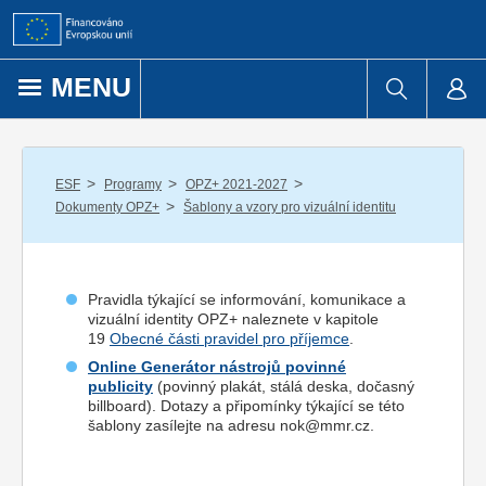
Přejít k obsahu
MENU
/
/
/
ESF
Programy
OPZ+ 2021-2027
/
Dokumenty OPZ+
Šablony a vzory pro vizuální identitu
Pravidla týkající se informování, komunikace a
vizuální identity OPZ+ naleznete v kapitole
19
Obecné části pravidel pro příjemce
.
Online Generátor nástrojů povinné
publicity
(povinný plakát, stálá deska, dočasný
billboard). Dotazy a připomínky týkající se této
šablony zasílejte na adresu nok@mmr.cz.