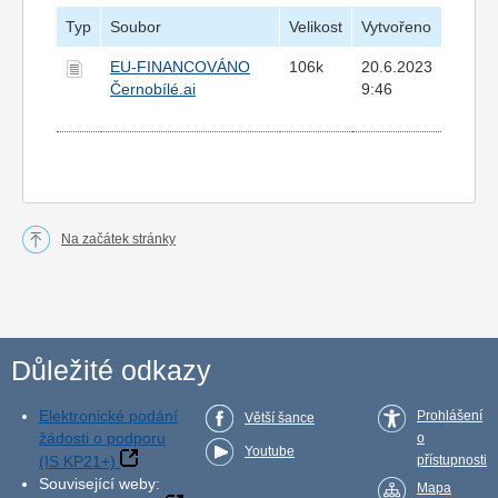
Typ
Soubor
Velikost
Vytvořeno
EU-FINANCOVÁNO
106k
20.6.2023
Černobílé.ai
9:46
Na začátek stránky
Důležité odkazy
Elektronické podání
Prohlášení
Větší šance
žádosti o podporu
o
Youtube
(IS KP21+)
přístupnosti
Související weby:
Mapa