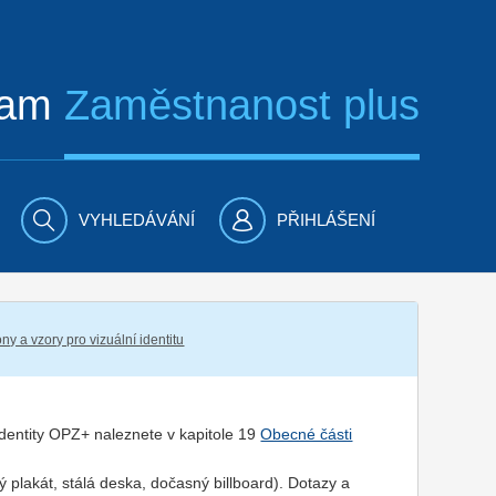
ram
Zaměstnanost plus
VYHLEDÁVÁNÍ
PŘIHLÁŠENÍ
ny a vzory pro vizuální identitu
 identity OPZ+ naleznete v kapitole 19
Obecné části
 plakát, stálá deska, dočasný billboard). Dotazy a