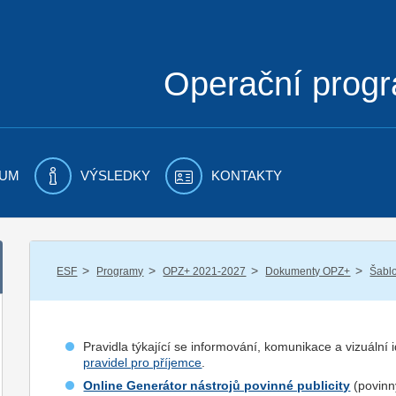
Operační prog
UM
VÝSLEDKY
KONTAKTY
/
/
/
/
ESF
Programy
OPZ+ 2021-2027
Dokumenty OPZ+
Šablo
Pravidla týkající se informování, komunikace a vizuální
pravidel pro příjemce
.
Online Generátor nástrojů povinné publicity
(povinný