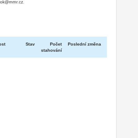
u nok@mmr.cz.
ost
Stav
Počet
Poslední změna
stahování