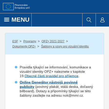
Přejít k obsahu
MENU
/
/
/
ESF
Programy
OPZ+ 2021-2027
/
Dokumenty OPZ+
Šablony a vzory pro vizuální identitu
Pravidla týkající se informování, komunikace a
vizuální identity OPZ+ naleznete v kapitole
19
Obecné části pravidel pro příjemce
.
Online Generátor nástrojů povinné
publicity
(povinný plakát, stálá deska, dočasný
billboard). Dotazy a připomínky týkající se této
šablony zasílejte na adresu nok@mmr.cz.