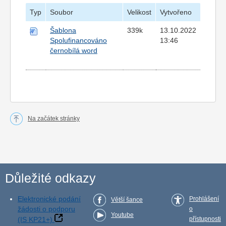
Typ
Soubor
Velikost
Vytvořeno
Šablona
339k
13.10.2022
Spolufinancováno
13:46
černobílá word
Na začátek stránky
Důležité odkazy
Elektronické podání
Prohlášení
Větší šance
žádosti o podporu
o
Youtube
(IS KP21+)
přístupnosti