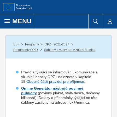
Přejít k obsahu
MENU
/
/
/
ESF
Programy
OPZ+ 2021-2027
/
Dokumenty OPZ+
Šablony a vzory pro vizuální identitu
Pravidla týkající se informování, komunikace a
vizuální identity OPZ+ naleznete v kapitole
19
Obecné části pravidel pro příjemce
.
Online Generátor nástrojů povinné
publicity
(povinný plakát, stálá deska, dočasný
billboard). Dotazy a připomínky týkající se této
šablony zasílejte na adresu nok@mmr.cz.