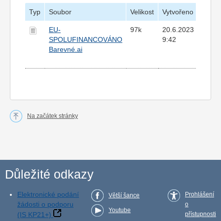
Typ
Soubor
Velikost
Vytvořeno
EU-
97k
20.6.2023
SPOLUFINANCOVÁNO
9:42
Barevné.ai
Na začátek stránky
Důležité odkazy
Elektronické podání
Prohlášení
Větší šance
žádosti o podporu
o
Youtube
(IS KP21+)
přístupnosti