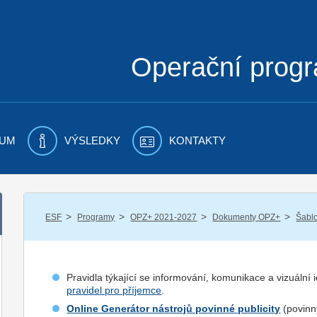
Operační prog
UM
VÝSLEDKY
KONTAKTY
/
/
/
/
ESF
Programy
OPZ+ 2021-2027
Dokumenty OPZ+
Šablo
Pravidla týkající se informování, komunikace a vizuální
pravidel pro příjemce
.
Online Generátor nástrojů povinné publicity
(povinný