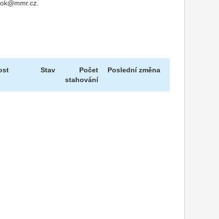
u nok@mmr.cz.
ost
Stav
Počet
Poslední změna
stahování