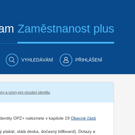
ram
Zaměstnanost plus
VYHLEDÁVÁNÍ
PŘIHLÁŠENÍ
ny a vzory pro vizuální identitu
 identity OPZ+ naleznete v kapitole 19
Obecné části
 plakát, stálá deska, dočasný billboard). Dotazy a