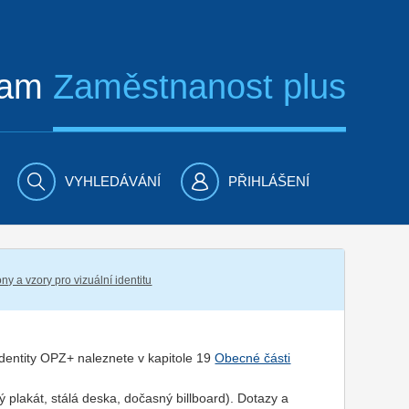
ram
Zaměstnanost plus
VYHLEDÁVÁNÍ
PŘIHLÁŠENÍ
ny a vzory pro vizuální identitu
 identity OPZ+ naleznete v kapitole 19
Obecné části
 plakát, stálá deska, dočasný billboard). Dotazy a