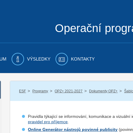
Operační prog
UM
VÝSLEDKY
KONTAKTY
/
/
/
/
ESF
Programy
OPZ+ 2021-2027
Dokumenty OPZ+
Šablo
Pravidla týkající se informování, komunikace a vizuální
pravidel pro příjemce
.
Online Generátor nástrojů povinné publicity
(povinný