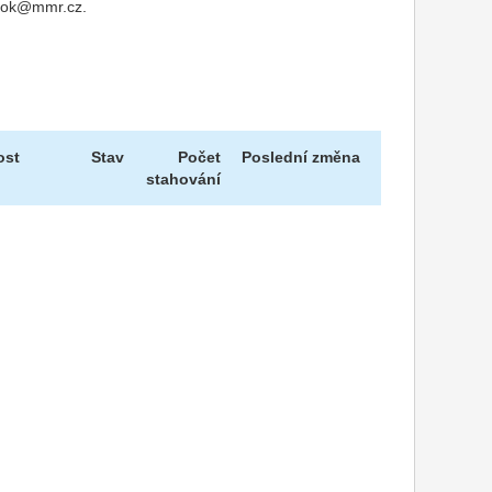
u nok@mmr.cz.
ost
Stav
Počet
Poslední změna
stahování