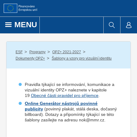
Přejít k obsahu
MENU
/
/
/
ESF
Programy
OPZ+ 2021-2027
/
Dokumenty OPZ+
Šablony a vzory pro vizuální identitu
Pravidla týkající se informování, komunikace a
vizuální identity OPZ+ naleznete v kapitole
19
Obecné části pravidel pro příjemce
.
Online Generátor nástrojů povinné
publicity
(povinný plakát, stálá deska, dočasný
billboard). Dotazy a připomínky týkající se této
šablony zasílejte na adresu nok@mmr.cz.