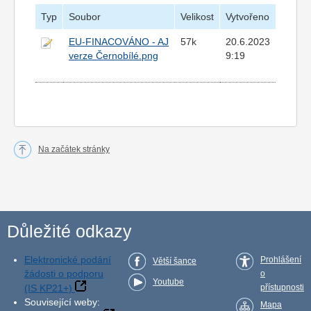
Typ
Soubor
Velikost
Vytvořeno
EU-FINACOVÁNO - AJ
57k
20.6.2023
verze Černobílé.png
9:19
Na začátek stránky
Důležité odkazy
Elektronické podání
Prohlášení
Větší šance
žádosti o podporu
o
Youtube
(IS KP21+)
přístupnosti
Související weby:
Mapa