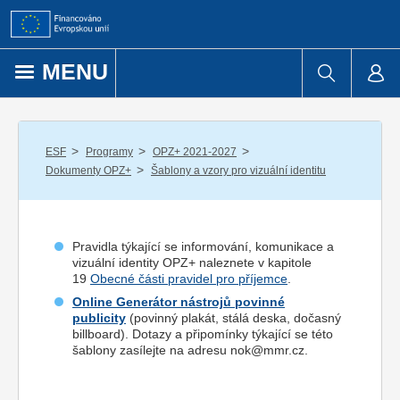
Přejít k obsahu
MENU
/
/
/
ESF
Programy
OPZ+ 2021-2027
/
Dokumenty OPZ+
Šablony a vzory pro vizuální identitu
Pravidla týkající se informování, komunikace a
vizuální identity OPZ+ naleznete v kapitole
19
Obecné části pravidel pro příjemce
.
Online Generátor nástrojů povinné
publicity
(povinný plakát, stálá deska, dočasný
billboard). Dotazy a připomínky týkající se této
šablony zasílejte na adresu nok@mmr.cz.