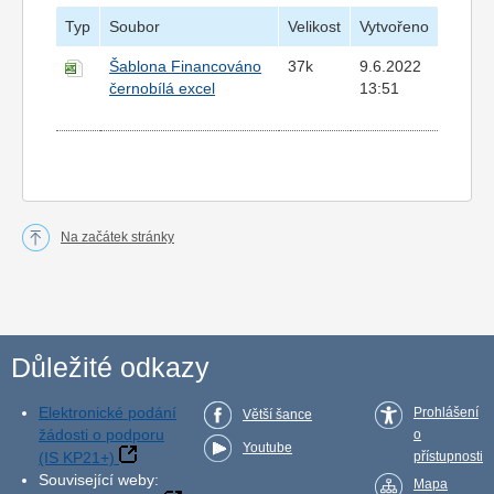
Typ
Soubor
Velikost
Vytvořeno
Šablona Financováno
37k
9.6.2022
černobílá excel
13:51
Na začátek stránky
Důležité odkazy
Elektronické podání
Prohlášení
Větší šance
žádosti o podporu
o
Youtube
(IS KP21+)
přístupnosti
Související weby:
Mapa