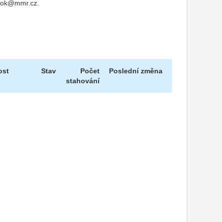
u nok@mmr.cz.
ost
Stav
Počet
Poslední změna
stahování