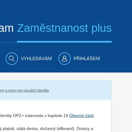
ram
Zaměstnanost plus
VYHLEDÁVÁNÍ
PŘIHLÁŠENÍ
ny a vzory pro vizuální identitu
 identity OPZ+ naleznete v kapitole 19
Obecné části
 plakát, stálá deska, dočasný billboard). Dotazy a