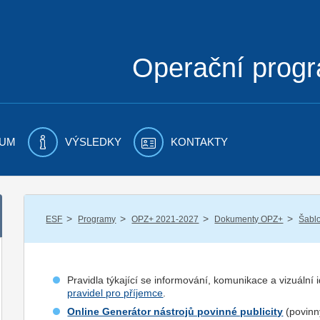
Operační prog
UM
VÝSLEDKY
KONTAKTY
/
/
/
/
ESF
Programy
OPZ+ 2021-2027
Dokumenty OPZ+
Šablo
Pravidla týkající se informování, komunikace a vizuální
pravidel pro příjemce
.
Online Generátor nástrojů povinné publicity
(povinný