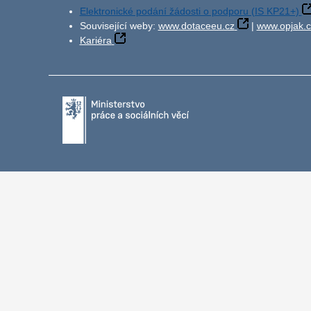
Elektronické podání žádosti o podporu (IS KP21+)
Související weby:
www.dotaceeu.cz
|
www.opjak.c
Kariéra