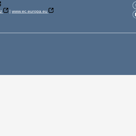
z
|
www.ec.europa.eu