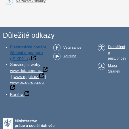
Na začátek stránky
Důležité odkazy
Elektronické podání
Prohlášení
Větší šance
žádosti o podporu
o
Youtube
(IS KP21+)
přístupnosti
Související weby:
Mapa
www.dotaceeu.cz
Stránek
|
www.opjak.cz
|
www.ec.europa.eu
Kariéra