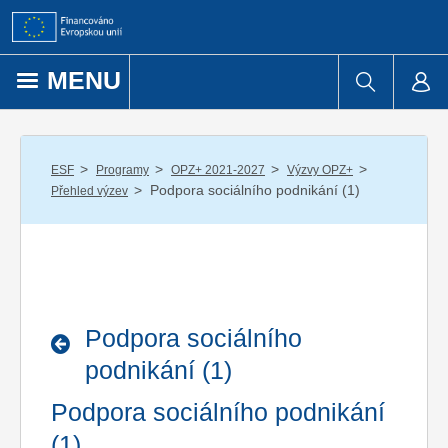
Přejít k obsahu
MENU
/
/
/
/
ESF
Programy
OPZ+ 2021-2027
Výzvy OPZ+
/
Podpora sociálního podnikání (1)
Přehled výzev
Podpora sociálního
podnikání (1)
Podpora sociálního podnikání
(1)