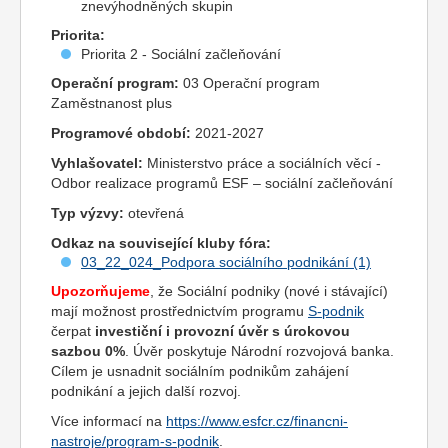
znevýhodněných skupin
Priorita:
Priorita 2 - Sociální začleňování
Operační program:
03 Operační program
Zaměstnanost plus
Programové období:
2021-2027
Vyhlašovatel:
Ministerstvo práce a sociálních věcí -
Odbor realizace programů ESF – sociální začleňování
Typ výzvy:
otevřená
Odkaz na související kluby fóra:
03_22_024_Podpora sociálního podnikání (1)
Upozorňujeme
, že Sociální podniky (nové i stávající)
mají možnost prostřednictvím programu
S-podnik
čerpat
investiční i provozní úvěr s úrokovou
sazbou 0%
. Úvěr poskytuje Národní rozvojová banka.
Cílem je usnadnit sociálním podnikům zahájení
podnikání a jejich další rozvoj.
Více informací na
https://www.esfcr.cz/financni-
nastroje/program-s-podnik
.