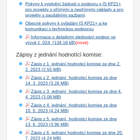
Pokyny k vyplnění žádosti o podporu v IS KP21+
pro projekty s přímými a nepřímými náklady a pro
projekty s paušálními sazbami
Obecné pokyny k ovládání IS KP21+ a ke
komunikaci s technickou podporou
Informace o detailním sledování podpor ve
výzvě č. 024
(nové)
Zápisy z jednání hodnotící komise:
Zápis z 1. jednání hodnoticí komise ze dne 2.
2. 2023
Zápis z 2. jednání hodnoticí komise ze dne
14. 3. 2023
Zápis z 3. jednání hodnoticí komise ze dne 4.
4. 2023
Zápis z 4. jednání hodnoticí komise ze dne
10. 5. 2023
Zápis z 5. jednání hodnoticí komise ze dne
13. 6. 2023
Zápis z 6. jednání hodnoticí komise ze dne 20.
7. 2023