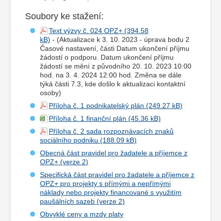
Soubory ke stažení:
Text výzvy č. 024 OPZ+
- (Aktualizace k 3. 10. 2023 - úprava bodu 2
Časové nastavení, části Datum ukončení příjmu
žádostí o podporu. Datum ukončení příjmu
žádostí se mění z původního 20. 10. 2023 10:00
hod. na 3. 4. 2024 12:00 hod. Změna se dále
týká části 7.3, kde došlo k aktualizaci kontaktní
osoby)
Příloha č. 1 podnikatelský plán
Příloha č. 1 finanční plán
Příloha č. 2 sada rozpoznávacích znaků
sociálního podniku
Obecná část pravidel pro žadatele a příjemce z
OPZ+ (verze 2)
Specifická část pravidel pro žadatele a příjemce z
OPZ+ pro projekty s přímými a nepřímými
náklady nebo projekty financované s využitím
paušálních sazeb (verze 2)
Obvyklé ceny a mzdy platy