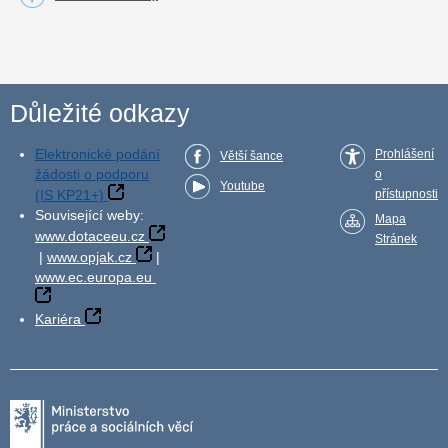
Důležité odkazy
Elektronické podání
Prohlášení
Větší šance
žádosti o podporu
o
Youtube
(IS KP21+)
přístupnosti
Související weby:
Mapa
www.dotaceeu.cz
Stránek
|
www.opjak.cz
|
www.ec.europa.eu
Kariéra